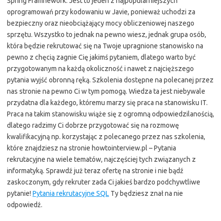
Spring Framnework. Jest to jeden z najpopularniejszych
oprogramowań przy kodowaniu w Javie, ponieważ uchodzi za
bezpieczny oraz nieobciążający mocy obliczeniowej naszego
sprzętu. Wszystko to jednak na pewno wiesz, jednak grupa osób,
która będzie rekrutować się na Twoje upragnione stanowisko na
pewno z chęcią zagnie Cię jakimś pytaniem, dlatego warto być
przygotowanym na każdą okoliczność i nawet z najcięższego
pytania wyjść obronną ręką. Szkolenia dostępne na polecanej przez
nas stronie na pewno Ci w tym pomogą. Wiedza ta jest niebywale
przydatna dla każdego, któremu marzy się praca na stanowisku IT.
Praca na takim stanowisku wiąże się z ogromną odpowiedzilanością,
dlatego radzimy Ci dobrze przygotować się na rozmowę
kwalifikacyjną np. korzystając z polecanego przez nas szkolenia,
które znajdziesz na stronie howtointerview.pl – Pytania
rekrutacyjne na wiele tematów, najczęściej tych związanych z
informatyką. Sprawdź już teraz ofertę na stronie i nie bądź
zaskoczonym, gdy rekruter zada Ci jakieś bardzo podchywtliwe
pytanie!
Pytania rekrutacyjne SQL
Ty będziesz znał na nie
odpowiedź.