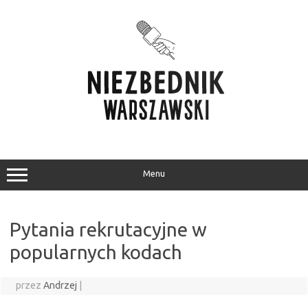
Przejdź
do
treści
Menu
Pytania rekrutacyjne w
popularnych kodach
przez
Andrzej
|