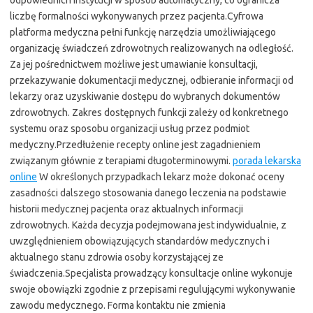
odpowiednich instytucji w sposób automatyczny, co ogranicza
liczbę formalności wykonywanych przez pacjenta.Cyfrowa
platforma medyczna pełni funkcję narzędzia umożliwiającego
organizację świadczeń zdrowotnych realizowanych na odległość.
Za jej pośrednictwem możliwe jest umawianie konsultacji,
przekazywanie dokumentacji medycznej, odbieranie informacji od
lekarzy oraz uzyskiwanie dostępu do wybranych dokumentów
zdrowotnych. Zakres dostępnych funkcji zależy od konkretnego
systemu oraz sposobu organizacji usług przez podmiot
medyczny.Przedłużenie recepty online jest zagadnieniem
związanym głównie z terapiami długoterminowymi.
porada lekarska
online
W określonych przypadkach lekarz może dokonać oceny
zasadności dalszego stosowania danego leczenia na podstawie
historii medycznej pacjenta oraz aktualnych informacji
zdrowotnych. Każda decyzja podejmowana jest indywidualnie, z
uwzględnieniem obowiązujących standardów medycznych i
aktualnego stanu zdrowia osoby korzystającej ze
świadczenia.Specjalista prowadzący konsultacje online wykonuje
swoje obowiązki zgodnie z przepisami regulującymi wykonywanie
zawodu medycznego. Forma kontaktu nie zmienia