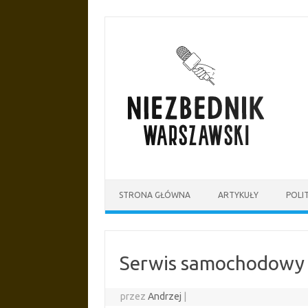
Przejdź
do
treści
STRONA GŁÓWNA
ARTYKUŁY
POLI
Serwis samochodowy
przez
Andrzej
|