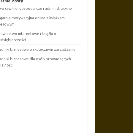
atnie Posty
wo cywilne, gospodarcze i administracyjne
ęgarnia motywacyjna online z książkami
nesowymi
awnictwo internetowe i książki o
edsiębiorczości
adniki biznesowe o skutecznym zarządzaniu
adniki biznesowe dla osób prowadzących
ałalność