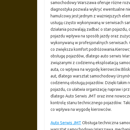
samochodowy Warszawa oferuje różne rozw
diagnostyka pozwala wykryć ewentualne ni
hamulcowy jest jednym z ważniejszych ele
usługą często wykonywaną w serwisach s
działania pozwalają zadbać o stan pojazdu
pojazdu wpływa na sposób jazdy oraz zużyci
wykonywaną w profesjonalnych serwisach. 
co zwiększa komfort podróżowania.Kierowc
obsługę pojazdów, dlatego auto serwis Wa
związanymi z codzienną eksploatacją samoc
auta, co wpływa na wygodę kierowców.Blis
aut, dlatego warsztat samochodowy Ursynó
codzienną obsługą pojazdów. Dzięki takim 
pojazdu, co ułatwia organizację napraw i p
dlatego Auto Serwis JMT oraz inne nowocze
kontrolę stanu technicznego pojazdów. Taki
co wpływa na wygodę kierowców.
Auto Serwis JMT
Obsługa techniczna samoc
warsztat samochodowy Warszawa, mechanik