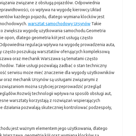
iązania związane z obsługą pojazdów. Odpowiednia
eprawidłowości, co wpływa na wygodę kierowcy.Układ
mentów każdego pojazdu, dlatego wymiana klocków jest
amochodowych.
warsztat samochodowy Ursynów
Takie
, co zwiększa wygodę użytkowania samochodu.Geometria
e opon, dlatego geometria kół jest usługą często
Odpowiednia regulacja wpływa na wygodę prowadzenia auta,
y często poszukują warsztatów oferujących kompleksową
rszawa oraz mechanik Warszawa są tematami często
hodów. Takie usługi pozwalają zadbać o stan techniczny
kość serwisu może mieć znaczenie dla wygody użytkowników
w oraz mechanik Ursynów są usługami związanymi z
rozwiązaniom można szybciej przeprowadzić przegląd
rzeglądów.Rozwój technologii wpływa na sposób obsługi aut,
sne warsztaty korzystają z rozwiązań wspierających
e działania pozwalają skuteczniej kontrolować podzespoły,
hodu jest ważnym elementem jego użytkowania, dlatego
 Warszawa, geometria kół oraz wymiana klocków są