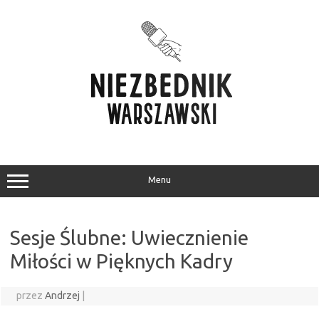
Przejdź
do
treści
Menu
Sesje Ślubne: Uwiecznienie
Miłości w Pięknych Kadry
przez
Andrzej
|