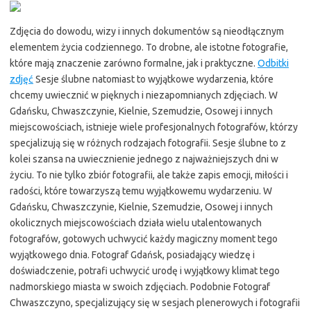
Zdjęcia do dowodu, wizy i innych dokumentów są nieodłącznym
elementem życia codziennego. To drobne, ale istotne fotografie,
które mają znaczenie zarówno formalne, jak i praktyczne.
Odbitki
zdjęć
Sesje ślubne natomiast to wyjątkowe wydarzenia, które
chcemy uwiecznić w pięknych i niezapomnianych zdjęciach. W
Gdańsku, Chwaszczynie, Kielnie, Szemudzie, Osowej i innych
miejscowościach, istnieje wiele profesjonalnych fotografów, którzy
specjalizują się w różnych rodzajach fotografii. Sesje ślubne to z
kolei szansa na uwiecznienie jednego z najważniejszych dni w
życiu. To nie tylko zbiór fotografii, ale także zapis emocji, miłości i
radości, które towarzyszą temu wyjątkowemu wydarzeniu. W
Gdańsku, Chwaszczynie, Kielnie, Szemudzie, Osowej i innych
okolicznych miejscowościach działa wielu utalentowanych
fotografów, gotowych uchwycić każdy magiczny moment tego
wyjątkowego dnia. Fotograf Gdańsk, posiadający wiedzę i
doświadczenie, potrafi uchwycić urodę i wyjątkowy klimat tego
nadmorskiego miasta w swoich zdjęciach. Podobnie Fotograf
Chwaszczyno, specjalizujący się w sesjach plenerowych i fotografii