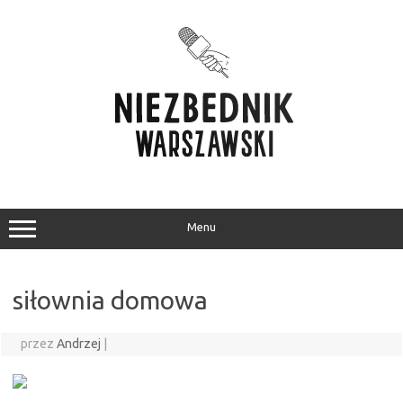
Przejdź
do
treści
Menu
siłownia domowa
przez
Andrzej
|