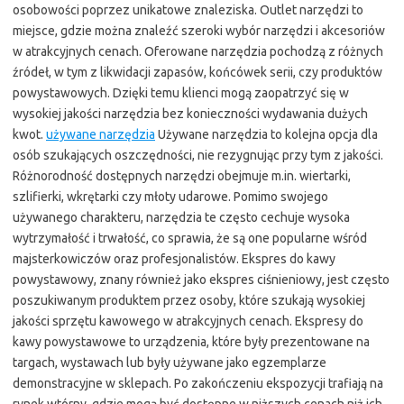
osobowości poprzez unikatowe znaleziska. Outlet narzędzi to
miejsce, gdzie można znaleźć szeroki wybór narzędzi i akcesoriów
w atrakcyjnych cenach. Oferowane narzędzia pochodzą z różnych
źródeł, w tym z likwidacji zapasów, końcówek serii, czy produktów
powystawowych. Dzięki temu klienci mogą zaopatrzyć się w
wysokiej jakości narzędzia bez konieczności wydawania dużych
kwot.
używane narzędzia
Używane narzędzia to kolejna opcja dla
osób szukających oszczędności, nie rezygnując przy tym z jakości.
Różnorodność dostępnych narzędzi obejmuje m.in. wiertarki,
szlifierki, wkrętarki czy młoty udarowe. Pomimo swojego
używanego charakteru, narzędzia te często cechuje wysoka
wytrzymałość i trwałość, co sprawia, że są one popularne wśród
majsterkowiczów oraz profesjonalistów. Ekspres do kawy
powystawowy, znany również jako ekspres ciśnieniowy, jest często
poszukiwanym produktem przez osoby, które szukają wysokiej
jakości sprzętu kawowego w atrakcyjnych cenach. Ekspresy do
kawy powystawowe to urządzenia, które były prezentowane na
targach, wystawach lub były używane jako egzemplarze
demonstracyjne w sklepach. Po zakończeniu ekspozycji trafiają na