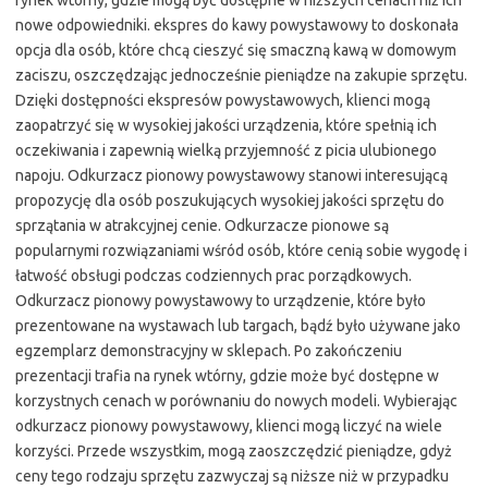
rynek wtórny, gdzie mogą być dostępne w niższych cenach niż ich
nowe odpowiedniki. ekspres do kawy powystawowy to doskonała
opcja dla osób, które chcą cieszyć się smaczną kawą w domowym
zaciszu, oszczędzając jednocześnie pieniądze na zakupie sprzętu.
Dzięki dostępności ekspresów powystawowych, klienci mogą
zaopatrzyć się w wysokiej jakości urządzenia, które spełnią ich
oczekiwania i zapewnią wielką przyjemność z picia ulubionego
napoju. Odkurzacz pionowy powystawowy stanowi interesującą
propozycję dla osób poszukujących wysokiej jakości sprzętu do
sprzątania w atrakcyjnej cenie. Odkurzacze pionowe są
popularnymi rozwiązaniami wśród osób, które cenią sobie wygodę i
łatwość obsługi podczas codziennych prac porządkowych.
Odkurzacz pionowy powystawowy to urządzenie, które było
prezentowane na wystawach lub targach, bądź było używane jako
egzemplarz demonstracyjny w sklepach. Po zakończeniu
prezentacji trafia na rynek wtórny, gdzie może być dostępne w
korzystnych cenach w porównaniu do nowych modeli. Wybierając
odkurzacz pionowy powystawowy, klienci mogą liczyć na wiele
korzyści. Przede wszystkim, mogą zaoszczędzić pieniądze, gdyż
ceny tego rodzaju sprzętu zazwyczaj są niższe niż w przypadku