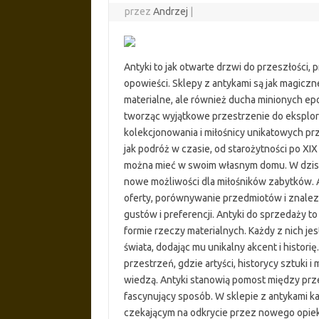
przez
Andrzej
|
Antyki to jak otwarte drzwi do przeszłości,
opowieści. Sklepy z antykami są jak magiczn
materialne, ale również ducha minionych epok
tworząc wyjątkowe przestrzenie do eksplorac
kolekcjonowania i miłośnicy unikatowych p
jak podróż w czasie, od starożytności po XI
można mieć w swoim własnym domu. W dzisie
nowe możliwości dla miłośników zabytków. 
oferty, porównywanie przedmiotów i znalezi
gustów i preferencji. Antyki do sprzedaży t
formie rzeczy materialnych. Każdy z nich j
świata, dodając mu unikalny akcent i historię
przestrzeń, gdzie artyści, historycy sztuki i 
wiedzą. Antyki stanowią pomost między przes
fascynujący sposób. W sklepie z antykami k
czekającym na odkrycie przez nowego opieku