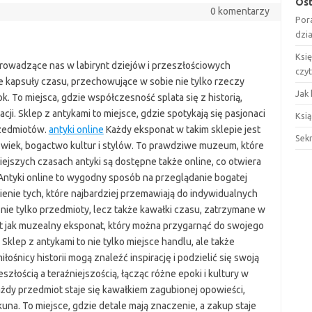
Ost
0 komentarzy
Por
dzi
Ksi
 prowadzące nas w labirynt dziejów i przeszłościowych
czy
e kapsuły czasu, przechowujące w sobie nie tylko rzeczy
Jak 
. To miejsca, gdzie współczesność splata się z historią,
ji. Sklep z antykami to miejsce, gdzie spotykają się pasjonaci
Ksią
rzedmiotów.
antyki online
Każdy eksponat w takim sklepie jest
Sek
X wiek, bogactwo kultur i stylów. To prawdziwe muzeum, które
jszych czasach antyki są dostępne także online, co otwiera
Antyki online to wygodny sposób na przeglądanie bogatej
enie tych, które najbardziej przemawiają do indywidualnych
o nie tylko przedmioty, lecz także kawałki czasu, zatrzymane w
est jak muzealny eksponat, który można przygarnąć do swojego
. Sklep z antykami to nie tylko miejsce handlu, ale także
miłośnicy historii mogą znaleźć inspirację i podzielić się swoją
złością a teraźniejszością, łącząc różne epoki i kultury w
ażdy przedmiot staje się kawałkiem zagubionej opowieści,
na. To miejsce, gdzie detale mają znaczenie, a zakup staje