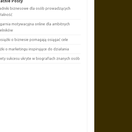
atnie Posty
adniki biznesowe dla osób prowadzących
ałalność
ęgarnia motywacyjna online dla ambitnych
telników
książki o biznesie pomagają osiągać cele
żki o marketingu inspirujące do działania
rety sukcesu ukryte w biografiach znanych osób