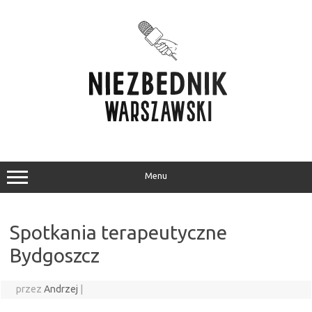
Przejdź
do
treści
Menu
Spotkania terapeutyczne
Bydgoszcz
przez
Andrzej
|