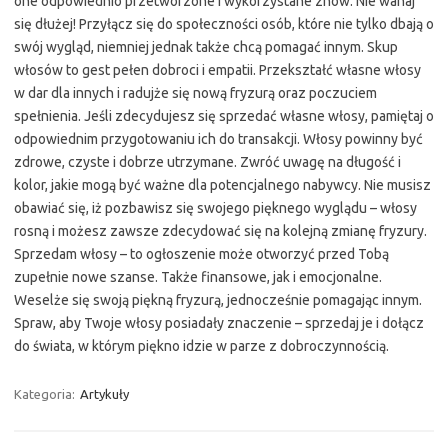
one odpowiednio przetworzone i wykorzystane znów. Nie wahaj
się dłużej! Przyłącz się do społeczności osób, które nie tylko dbają o
swój wygląd, niemniej jednak także chcą pomagać innym. Skup
włosów to gest pełen dobroci i empatii. Przekształć własne włosy
w dar dla innych i radujże się nową fryzurą oraz poczuciem
spełnienia. Jeśli zdecydujesz się sprzedać własne włosy, pamiętaj o
odpowiednim przygotowaniu ich do transakcji. Włosy powinny być
zdrowe, czyste i dobrze utrzymane. Zwróć uwagę na długość i
kolor, jakie mogą być ważne dla potencjalnego nabywcy. Nie musisz
obawiać się, iż pozbawisz się swojego pięknego wyglądu – włosy
rosną i możesz zawsze zdecydować się na kolejną zmianę fryzury.
Sprzedam włosy – to ogłoszenie może otworzyć przed Tobą
zupełnie nowe szanse. Także finansowe, jak i emocjonalne.
Weselże się swoją piękną fryzurą, jednocześnie pomagając innym.
Spraw, aby Twoje włosy posiadały znaczenie – sprzedaj je i dołącz
do świata, w którym piękno idzie w parze z dobroczynnością.
Kategoria:
Artykuły