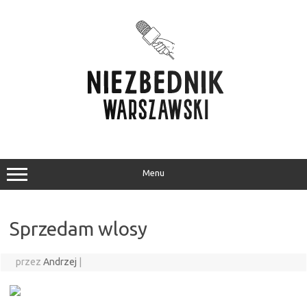
Przejdź
do
treści
Menu
Sprzedam wlosy
przez
Andrzej
|