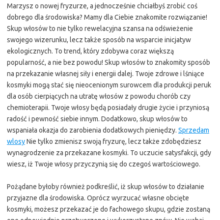
Marzysz o nowej fryzurze, a jednocześnie chciałbyś zrobić coś
dobrego dla środowiska? Mamy dla Ciebie znakomite rozwiązanie!
Skup włosów to nie tylko rewelacyjna szansa na odświeżenie
swojego wizerunku, lecz także sposób na wsparcie inicjatyw
ekologicznych. To trend, który zdobywa coraz większą
popularność, a nie bez powodu! Skup włosów to znakomity sposób
na przekazanie własnej siły i energii dalej. Twoje zdrowe i lśniące
kosmyki mogą stać się nieocenionym surowcem dla produkcji peruk
dla osób cierpiących na utratę włosów z powodu chorób czy
chemioterapii. Twoje włosy będą posiadały drugie życie i przyniosą
radość i pewność siebie innym. Dodatkowo, skup włosów to
wspaniała okazja do zarobienia dodatkowych pieniędzy.
Sprzedam
wlosy
Nie tylko zmienisz swoją fryzurę, lecz także zdobędziesz
wynagrodzenie za przekazane kosmyki. To uczucie satysfakcji, gdy
wiesz, iż Twoje włosy przyczynią się do czegoś wartościowego.
Pożądane byłoby również podkreślić, iż skup włosów to działanie
przyjazne dla środowiska. Oprócz wyrzucać własne obcięte
kosmyki, możesz przekazać je do fachowego skupu, gdzie zostaną