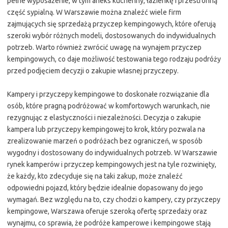
pełne wyposażenie, w tym aneks kuchenny, łazienkę i przestronną
część sypialną. W Warszawie można znaleźć wiele firm
zajmujących się sprzedażą przyczep kempingowych, które oferują
szeroki wybór różnych modeli, dostosowanych do indywidualnych
potrzeb. Warto również zwrócić uwagę na wynajem przyczep
kempingowych, co daje możliwość testowania tego rodzaju podróży
przed podjęciem decyzji o zakupie własnej przyczepy.
Kampery i przyczepy kempingowe to doskonałe rozwiązanie dla
osób, które pragną podróżować w komfortowych warunkach, nie
rezygnując z elastyczności i niezależności. Decyzja o zakupie
kampera lub przyczepy kempingowej to krok, który pozwala na
zrealizowanie marzeń o podróżach bez ograniczeń, w sposób
wygodny i dostosowany do indywidualnych potrzeb. W Warszawie
rynek kamperów i przyczep kempingowych jest na tyle rozwinięty,
że każdy, kto zdecyduje się na taki zakup, może znaleźć
odpowiedni pojazd, który będzie idealnie dopasowany do jego
wymagań. Bez względu na to, czy chodzi o kampery, czy przyczepy
kempingowe, Warszawa oferuje szeroką ofertę sprzedaży oraz
wynajmu, co sprawia, że podróże kamperowe i kempingowe stają