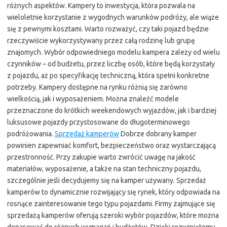
różnych aspektów. Kampery to inwestycja, która pozwala na
wieloletnie korzystanie z wygodnych warunków podróży, ale wiąże
się z pewnymi kosztami. Warto rozważyć, czy taki pojazd będzie
rzeczywiście wykorzystywany przez całą rodzinę lub grupę
znajomych. Wybór odpowiedniego modelu kampera zależy od wielu
czynników – od budżetu, przez liczbę osób, które będą korzystały
z pojazdu, aż po specyfikację techniczną, która spełni konkretne
potrzeby. Kampery dostępne na rynku różnią się zarówno
wielkością, jak i wyposażeniem. Można znaleźć modele
przeznaczone do krótkich weekendowych wyjazdów, jak i bardziej
luksusowe pojazdy przystosowane do długoterminowego
podróżowania.
Sprzedaż kamperów
Dobrze dobrany kamper
powinien zapewniać komfort, bezpieczeństwo oraz wystarczającą
przestronność. Przy zakupie warto zwrócić uwagę na jakość
materiałów, wyposażenie, a także na stan techniczny pojazdu,
szczególnie jeśli decydujemy się na kamper używany. Sprzedaż
kamperów to dynamicznie rozwijający się rynek, który odpowiada na
rosnące zainteresowanie tego typu pojazdami. Firmy zajmujące się
sprzedażą kamperów oferują szeroki wybór pojazdów, które można