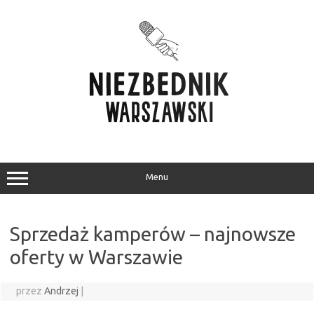
Przejdź
do
treści
Menu
Sprzedaż kamperów – najnowsze
oferty w Warszawie
przez
Andrzej
|