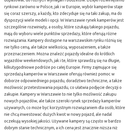
dopasować do różnych wymagań i budżetów. Dzięki rozwiniętemu
rynkowi zarówno w Polsce, jak i w Europie, wybór kamperów staje
się coraz szerszy, a każdy, kto zdecyduje się na taki zakup, ma do
dyspozycji wiele modeli i opcji. W Warszawie rynek kamperów jest
szczególnie rozwinięty, a osoby, które szukają takiego pojazdu,
mają do wyboru wiele punktów sprzedaży, które oferują różne
rozwiązania. Kampery dostępne na warszawskim rynku różnią się
nie tylko ceną, ale także wielkością, wyposażeniem, a także
przeznaczeniem. Można znaleźć pojazdy idealne do krótkich
wyjazdów weekendowych, jak i te, które sprawdzą się na długie,
kilkutygodniowe podróże po całej Europie. Firmy zajmujące się
sprzedażą kamperów w Warszawie oferują również pomoc w
doborze odpowiedniego pojazdu, doradztwo techniczne, a także
możliwość przetestowania pojazdu, co ułatwia podjęcie decyzji o
zakupie. Kampery w Warszawie to nie tylko możliwość zakupu
nowych pojazdów, ale także szeroki rynek sprzedaży kamperów
używanych, co może być korzystnym rozwiązaniem dla osób, które
nie chcą inwestować dużych kwot w nowy pojazd, ale nadal
oczekują wysokiej jakości. Używane kampery są często w bardzo
dobrym stanie technicznym, a ich cena jest znacznie niższa niż