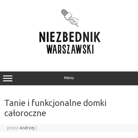
Przejdź
do
treści
Menu
Tanie i funkcjonalne domki
całoroczne
przez
Andrzej
|