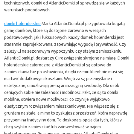
technicznych, domki od AtlanticDomki.pl sprawdzą się w każdych
warunkach pogodowych.
domki holenderskie
Marka AtlanticDomki.pl przygotowała bogatą
gamę domków, które są dostępne zarówno w wersjach
podstawowych, jak i luksusowych. Każdy domek holenderski jest
starannie zaprojektowana, zapewniając wygodę i prywatność. Czy
zależy Ci na sezonowym wypoczynku czy stałym zamieszkaniu,
AtlanticDomki.pl dostarczy Ci rozwiązanie skrojone na miarę. Domki
holenderskie całoroczne z AtlanticDomki.pl są gotowe do
zamieszkania tuż po ustawieniu, dzięki czemu klient nie musi się
martwić dodatkowymi kosztami. Wnętrza są przemyślane i
estetyczne, umożliwiają pełną aranżacyjną swobodę. Dla osób
ceniących sobie niezależność i mobilność. Fakt, że są to domki
mobilne, otwiera nowe możliwości, co czyni je wyjątkowo
elastycznym rozwiązaniem mieszkaniowym. Nie wiążesz się z
gruntem na stałe, a mimo to zyskujesz przestrzeń, która naprawdę
przypomina tradycyjny dom. To doskonała opcja dla tych, którzy
chcą szybko zamieszkać lub zainwestować w najem
krótkoterminowy. Reasumując, propozycja AtlanticDomki.pl w