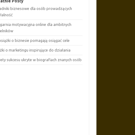
atnie Posty
adniki biznesowe dla osób prowadzących
ałalność
ęgarnia motywacyjna online dla ambitnych
telników
książki o biznesie pomagają osiągać cele
żki o marketingu inspirujące do działania
rety sukcesu ukryte w biografiach znanych osób