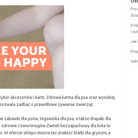
Ost
Por
dzi
Ksi
czy
Jak 
Ksią
Sek
ybór akcesoriów i karm. Zdrowa karma dla psa oraz wysokiej
 pozwala zadbać o prawidłowe żywienie zwierząt.
e zabawki dla psów, legowiska dla psa, a także drapaki dla
 i zdrowie czworonogów.Żwirek bezzapachowy dla kota to
. W ofercie sklepu można też znaleźć klatki dla gryzoni, a