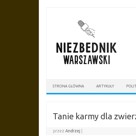
Przejdź
do
treści
STRONA GŁÓWNA
ARTYKUŁY
POLI
Tanie karmy dla zwier
przez
Andrzej
|