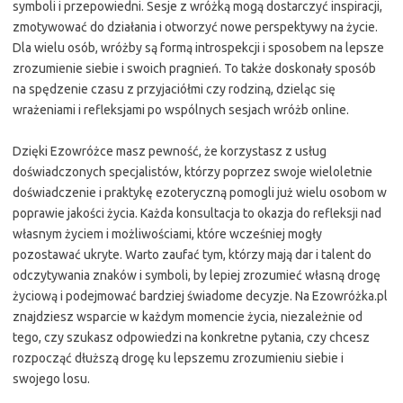
symboli i przepowiedni. Sesje z wróżką mogą dostarczyć inspiracji,
zmotywować do działania i otworzyć nowe perspektywy na życie.
Dla wielu osób, wróżby są formą introspekcji i sposobem na lepsze
zrozumienie siebie i swoich pragnień. To także doskonały sposób
na spędzenie czasu z przyjaciółmi czy rodziną, dzieląc się
wrażeniami i refleksjami po wspólnych sesjach wróżb online.
Dzięki Ezowróżce masz pewność, że korzystasz z usług
doświadczonych specjalistów, którzy poprzez swoje wieloletnie
doświadczenie i praktykę ezoteryczną pomogli już wielu osobom w
poprawie jakości życia. Każda konsultacja to okazja do refleksji nad
własnym życiem i możliwościami, które wcześniej mogły
pozostawać ukryte. Warto zaufać tym, którzy mają dar i talent do
odczytywania znaków i symboli, by lepiej zrozumieć własną drogę
życiową i podejmować bardziej świadome decyzje. Na Ezowróżka.pl
znajdziesz wsparcie w każdym momencie życia, niezależnie od
tego, czy szukasz odpowiedzi na konkretne pytania, czy chcesz
rozpocząć dłuższą drogę ku lepszemu zrozumieniu siebie i
swojego losu.