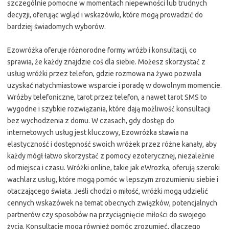
szczególnie pomocne w momentach niepewności lub trudnych
decyzji, oferując wgląd i wskazówki, które mogą prowadzić do
bardziej świadomych wyborów.
Ezowróżka oferuje różnorodne formy wróżb i konsultacji, co
sprawia, że każdy znajdzie coś dla siebie. Możesz skorzystać z
usług wróżki przez telefon, gdzie rozmowa na żywo pozwala
uzyskać natychmiastowe wsparcie i poradę w dowolnym momencie.
Wróżby telefoniczne, tarot przez telefon, a nawet tarot SMS to
wygodne i szybkie rozwiązania, które dają możliwość konsultacji
bez wychodzenia z domu. W czasach, gdy dostęp do
internetowych usług jest kluczowy, Ezowróżka stawia na
elastyczność i dostępność swoich wróżek przez różne kanały, aby
każdy mógł łatwo skorzystać z pomocy ezoterycznej, niezależnie
od miejsca i czasu. Wróżki online, takie jak eWrozka, oferują szeroki
wachlarz usług, które mogą pomóc w lepszym zrozumieniu siebie i
otaczającego świata. Jeśli chodzi o miłość, wróżki mogą udzielić
cennych wskazówek na temat obecnych związków, potencjalnych
partnerów czy sposobów na przyciągnięcie miłości do swojego
życia. Konsultacje mogą również pomóc zrozumieć, dlaczego