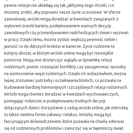
pewne relacje nie układają się tak, jakbyśmy tego chcieli, i co
możemy zrobić, aby poprawić nasze życie uczuciowe. W sferze
zawodowej, wróżki mogą doradzać w kwestiach związanych z
wyborem ścieżki kariery, podejmowaniem ważnych decyzji
zawodowych czy przewidywaniem nadchodzących zmian i wyzwań
w pracy. Dzięki temu, można zyskać większą pewność siebie i
jasność co do dalszych kroków w karierze. Życie rodzinne to
kolejny obszar, w którym wróżki online mogą być niezwykle
pomocne. Mogą one dostarczyć wglądu w dynamikę relacji
rodzinnych, pomóc rozwiązać konflikty czy zasugerować sposoby
na wzmocnienie więzi rodzinnych. Dzięki ich wskazówkom, można
lepiej zrozumieć potrzeby i oczekiwania bliskich, co pozwala na
budowanie bardziej harmonijnych i szczęśliwych relacji rodzinnych.
Wróżki mogą również doradzać w kwestiach wychowawczych,
pomagając rodzicom w podejmowaniu trudnych decyzji
dotyczących dzieci. Korzystanie z usług wróżki online, jak eWrozka,
to także świetna forma zabawy i relaksu. Wróżby mogą być
fascynującym doświadczeniem, które pozwala na chwilę oderwać
się od codziennych problemów i zanurzyć się w tajemniczy świat