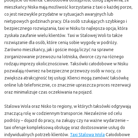
podejście do klienta. Całodobowa dostępność usług zapewnia, że
mieszkańcy Niska mają możliwość korzystania z taxi o każdej porze,
co jest niezwykle przydatne w sytuacjach awaryjnych lub
nietypowych godzinach pracy. Dla osób szukających szybkiego i
bezpiecznego rozwiązania, taxi w Nisku to najlepsza opcja, która
zyskała zaufanie wielu klientów. Taxi w Stalowej Woli to także
rozwiązanie dla osób, które cenią sobie wygodę w podróży.
Zarówno mieszkańcy, jak i goście mogą liczyć na sprawne
zorganizowanie przewozu na lotniska, dworce czy na różnego
rodzaju imprezy okolicznościowe. Taksówki całodobowe w Nisku
pozwalają również na bezpieczne przewozy osób w nocy, co
zwiększa atrakcyjność tej usługi. Klienci mogą zamówić taksówkę
online lub telefonicznie, co znacznie upraszcza proces rezerwacji
oraz minimalizuje czas oczekiwania na pojazd.
Stalowa Wola oraz Nisko to regiony, w których taksówki odgrywają
znaczącą rolę w codziennym transporcie. Niezależnie od celu
podróży – dojazd do pracy, na zakupy czy na ważne wydarzenie –
taxi oferuje kompleksową obsługę oraz dostosowanie usług do
indywidualnych potrzeb klientów.
Taxi Stalowa Wola
Całodobowe