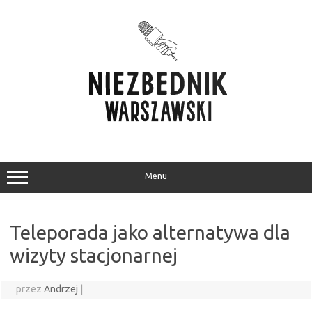
Przejdź
do
treści
Menu
Teleporada jako alternatywa dla
wizyty stacjonarnej
przez
Andrzej
|