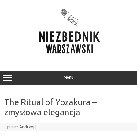
Przejdź
do
treści
Menu
The Ritual of Yozakura –
zmysłowa elegancja
przez
Andrzej
|