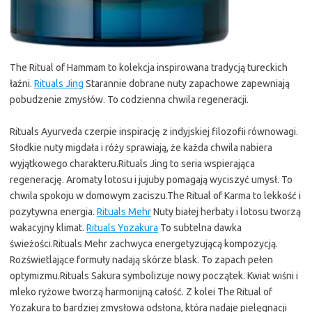
The Ritual of Hammam to kolekcja inspirowana tradycją tureckich
łaźni.
Rituals Jing
Starannie dobrane nuty zapachowe zapewniają
pobudzenie zmysłów. To codzienna chwila regeneracji.
Rituals Ayurveda czerpie inspirację z indyjskiej filozofii równowagi.
Słodkie nuty migdała i róży sprawiają, że każda chwila nabiera
wyjątkowego charakteru.Rituals Jing to seria wspierająca
regenerację. Aromaty lotosu i jujuby pomagają wyciszyć umysł. To
chwila spokoju w domowym zaciszu.The Ritual of Karma to lekkość i
pozytywna energia.
Rituals Mehr
Nuty białej herbaty i lotosu tworzą
wakacyjny klimat.
Rituals Yozakura
To subtelna dawka
świeżości.Rituals Mehr zachwyca energetyzującą kompozycją.
Rozświetlające formuły nadają skórze blask. To zapach pełen
optymizmu.Rituals Sakura symbolizuje nowy początek. Kwiat wiśni i
mleko ryżowe tworzą harmonijną całość. Z kolei The Ritual of
Yozakura to bardziej zmysłowa odsłona, która nadaje pielęgnacji