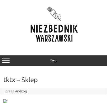
Przejdź
do
treści
Menu
tktx – Sklep
przez
Andrzej
|