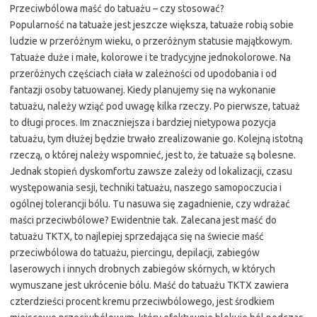
Przeciwbólowa maść do tatuażu – czy stosować?
Popularność na tatuaże jest jeszcze większa, tatuaże robią sobie
ludzie w przeróżnym wieku, o przeróżnym statusie majątkowym.
Tatuaże duże i małe, kolorowe i te tradycyjne jednokolorowe. Na
przeróżnych częściach ciała w zależności od upodobania i od
fantazji osoby tatuowanej. Kiedy planujemy się na wykonanie
tatuażu, należy wziąć pod uwagę kilka rzeczy. Po pierwsze, tatuaż
to długi proces. Im znaczniejsza i bardziej nietypowa pozycja
tatuażu, tym dłużej będzie trwało zrealizowanie go. Kolejną istotną
rzeczą, o której należy wspomnieć, jest to, że tatuaże są bolesne.
Jednak stopień dyskomfortu zawsze zależy od lokalizacji, czasu
występowania sesji, techniki tatuażu, naszego samopoczucia i
ogólnej tolerancji bólu. Tu nasuwa się zagadnienie, czy wdrażać
maści przeciwbólowe? Ewidentnie tak. Zalecana jest maść do
tatuażu TKTX, to najlepiej sprzedająca się na świecie maść
przeciwbólowa do tatuażu, piercingu, depilacji, zabiegów
laserowych i innych drobnych zabiegów skórnych, w których
wymuszane jest ukrócenie bólu. Maść do tatuażu TKTX zawiera
czterdzieści procent kremu przeciwbólowego, jest środkiem