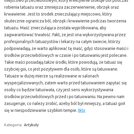
miejscowo przeciwbólowym, który efektywnie blokuje ból podczas
robienia tatuażu oraz zmniejsza zaczerwienienie, obrzęk oraz
krwawienie. Jest to środek znieczulający miejscowo, który
skutecznie ogranicza ból, obrzęk i krwawienie podczas tworzenia
tatuażu. Maść znieczulająca została wypróbowana, aby
zagwarantować trwałość. Fakt, że jest ona wykorzystywana przez
profesjonalnych tatuażystów i lekarzy na całym świecie, którzy
podpowiadają, że warto aplikować tę maść, gdyż stosowanie maści i
środków przeciwbólowych w czasie i po tatuowaniu jest polecane.
Takie maści posiadają także środki, które powodują, że tatuaż się
szybciej goi, co jest pozytywem dla osób, które są tatuowane.
Tatuaże w dużej mierze są realizowane w salonach
wyspecjalizowanych, zatem warto przed tatuowaniem zapytać się
osoby co będzie tatuowała, czy jest sens wykorzystywania
środków przeciwbólowych przed i po tatuowaniu. Na pewno nam
zasugeruje, co należy zrobić, ażeby ból był mniejszy, a tatuaż goił
się w niespodziewanie szybkim tempie.
tktx
Kategoria:
Artykuły