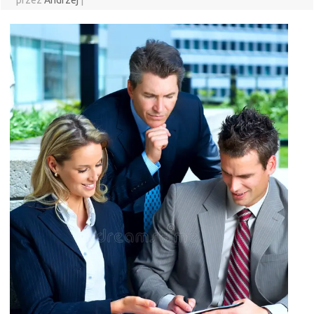
przez
Andrzej
|