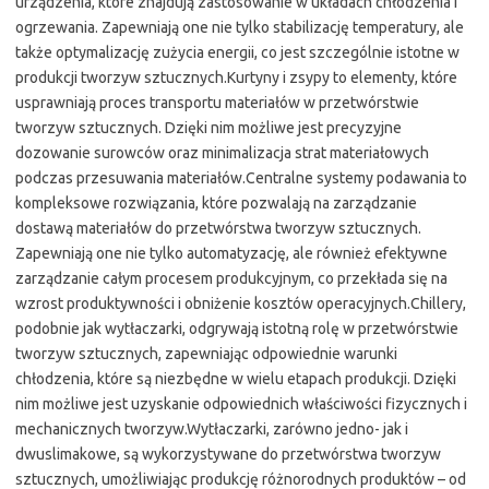
urządzenia, które znajdują zastosowanie w układach chłodzenia i
ogrzewania. Zapewniają one nie tylko stabilizację temperatury, ale
także optymalizację zużycia energii, co jest szczególnie istotne w
produkcji tworzyw sztucznych.Kurtyny i zsypy to elementy, które
usprawniają proces transportu materiałów w przetwórstwie
tworzyw sztucznych. Dzięki nim możliwe jest precyzyjne
dozowanie surowców oraz minimalizacja strat materiałowych
podczas przesuwania materiałów.Centralne systemy podawania to
kompleksowe rozwiązania, które pozwalają na zarządzanie
dostawą materiałów do przetwórstwa tworzyw sztucznych.
Zapewniają one nie tylko automatyzację, ale również efektywne
zarządzanie całym procesem produkcyjnym, co przekłada się na
wzrost produktywności i obniżenie kosztów operacyjnych.Chillery,
podobnie jak wytłaczarki, odgrywają istotną rolę w przetwórstwie
tworzyw sztucznych, zapewniając odpowiednie warunki
chłodzenia, które są niezbędne w wielu etapach produkcji. Dzięki
nim możliwe jest uzyskanie odpowiednich właściwości fizycznych i
mechanicznych tworzyw.Wytłaczarki, zarówno jedno- jak i
dwuslimakowe, są wykorzystywane do przetwórstwa tworzyw
sztucznych, umożliwiając produkcję różnorodnych produktów – od