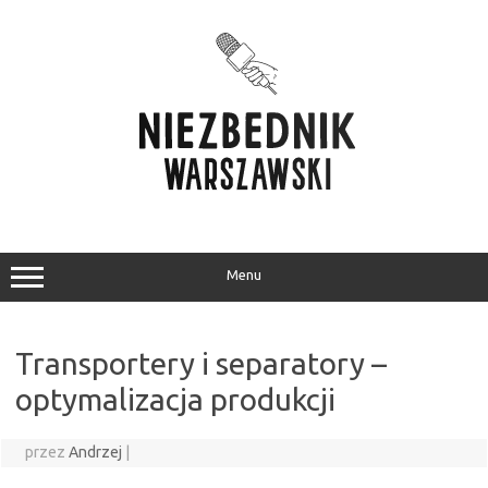
Przejdź
do
treści
Menu
Transportery i separatory –
optymalizacja produkcji
przez
Andrzej
|