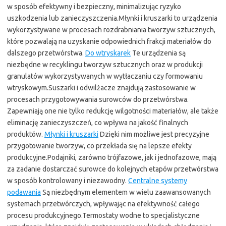
w sposób efektywny i bezpieczny, minimalizując ryzyko
uszkodzenia lub zanieczyszczenia.Młynki i kruszarki to urządzenia
wykorzystywane w procesach rozdrabniania tworzyw sztucznych,
które pozwalają na uzyskanie odpowiednich frakcji materiałów do
dalszego przetwórstwa.
Do wtryskarek
Te urządzenia są
niezbędne w recyklingu tworzyw sztucznych oraz w produkcji
granulatów wykorzystywanych w wytłaczaniu czy formowaniu
wtryskowym.Suszarki i odwilżacze znajdują zastosowanie w
procesach przygotowywania surowców do przetwórstwa.
Zapewniają one nie tylko redukcję wilgotności materiałów, ale także
eliminację zanieczyszczeń, co wpływa na jakość finalnych
produktów.
Młynki i kruszarki
Dzięki nim możliwe jest precyzyjne
przygotowanie tworzyw, co przekłada się na lepsze efekty
produkcyjne.Podajniki, zarówno trójfazowe, jak i jednofazowe, mają
za zadanie dostarczać surowce do kolejnych etapów przetwórstwa
w sposób kontrolowany i niezawodny.
Centralne systemy
podawania
Są niezbędnym elementem w wielu zaawansowanych
systemach przetwórczych, wpływając na efektywność całego
procesu produkcyjnego.Termostaty wodne to specjalistyczne