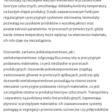
Termostaty są niezwykle ważnym elementem w przetwórstwie
tworzyw sztucznych, umożliwiając dokładną kontrolę temperatury
na każdym etapie produkcji. Dzięki zaawansowanym funkcjom
regulacyjnym i precyzyjnym systemom sterowania, termostaty
pozwalają na uzyskanie produktów o wysokiej jakości oraz
powtarzalności parametrów. W procesach przetwórczych, gdzie
każda zmiana temperatury może wpłynąć na właściwości materiału,
ich rola staje się niezastąpiona.
Dozowniki, zarówno jedokomponentowe, jak i
wielokomponentowe, odgrywają kluczową rolę w precyzyjnym
podawaniu materiałów, co jest niezbędne w procesach
produkcyjnych. Dozowniki jednokomponentowe znajdują
zastosowanie głównie w prostszych aplikacjach, podczas gdy
dozowniki wielokomponentowe pozwalają na równoczesne
mieszanie i precyzyjne podawanie różnych materiałów, co jest
szczególnie istotne w produkcji tworzyw sztucznych. Transportery
i separatory są podstawą wielu linii produkcyjnych, zapewniając
płynność w przepływie materiałów. Ich zaawansowane systemy
pomagają w segregacji i przenoszeniu surowców czy półproduktów