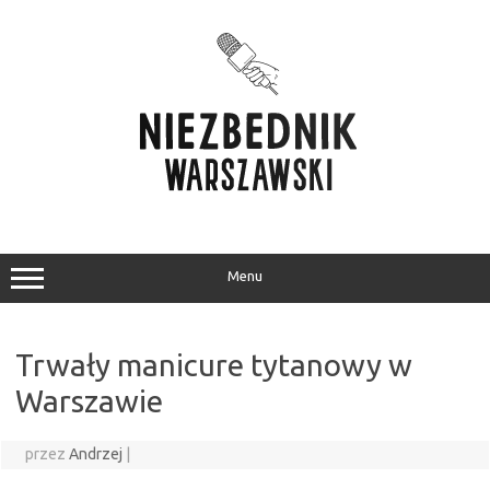
Przejdź
do
treści
Menu
Trwały manicure tytanowy w
Warszawie
przez
Andrzej
|