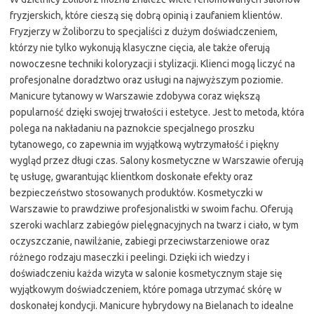
fryzjerskich, które cieszą się dobrą opinią i zaufaniem klientów.
Fryzjerzy w Żoliborzu to specjaliści z dużym doświadczeniem,
którzy nie tylko wykonują klasyczne cięcia, ale także oferują
nowoczesne techniki koloryzacji i stylizacji. Klienci mogą liczyć na
profesjonalne doradztwo oraz usługi na najwyższym poziomie.
Manicure tytanowy w Warszawie zdobywa coraz większą
popularność dzięki swojej trwałości i estetyce. Jest to metoda, która
polega na nakładaniu na paznokcie specjalnego proszku
tytanowego, co zapewnia im wyjątkową wytrzymałość i piękny
wygląd przez długi czas. Salony kosmetyczne w Warszawie oferują
tę usługę, gwarantując klientkom doskonałe efekty oraz
bezpieczeństwo stosowanych produktów. Kosmetyczki w
Warszawie to prawdziwe profesjonalistki w swoim fachu. Oferują
szeroki wachlarz zabiegów pielęgnacyjnych na twarz i ciało, w tym
oczyszczanie, nawilżanie, zabiegi przeciwstarzeniowe oraz
różnego rodzaju maseczki i peelingi. Dzięki ich wiedzy i
doświadczeniu każda wizyta w salonie kosmetycznym staje się
wyjątkowym doświadczeniem, które pomaga utrzymać skórę w
doskonałej kondycji. Manicure hybrydowy na Bielanach to idealne