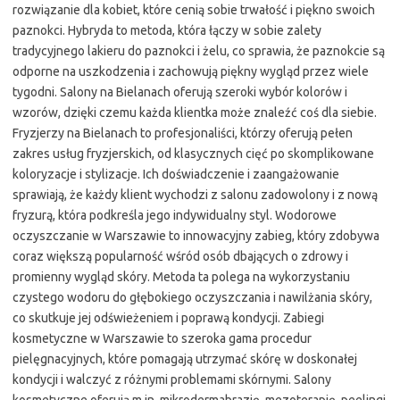
rozwiązanie dla kobiet, które cenią sobie trwałość i piękno swoich
paznokci. Hybryda to metoda, która łączy w sobie zalety
tradycyjnego lakieru do paznokci i żelu, co sprawia, że paznokcie są
odporne na uszkodzenia i zachowują piękny wygląd przez wiele
tygodni. Salony na Bielanach oferują szeroki wybór kolorów i
wzorów, dzięki czemu każda klientka może znaleźć coś dla siebie.
Fryzjerzy na Bielanach to profesjonaliści, którzy oferują pełen
zakres usług fryzjerskich, od klasycznych cięć po skomplikowane
koloryzacje i stylizacje. Ich doświadczenie i zaangażowanie
sprawiają, że każdy klient wychodzi z salonu zadowolony i z nową
fryzurą, która podkreśla jego indywidualny styl. Wodorowe
oczyszczanie w Warszawie to innowacyjny zabieg, który zdobywa
coraz większą popularność wśród osób dbających o zdrowy i
promienny wygląd skóry. Metoda ta polega na wykorzystaniu
czystego wodoru do głębokiego oczyszczania i nawilżania skóry,
co skutkuje jej odświeżeniem i poprawą kondycji. Zabiegi
kosmetyczne w Warszawie to szeroka gama procedur
pielęgnacyjnych, które pomagają utrzymać skórę w doskonałej
kondycji i walczyć z różnymi problemami skórnymi. Salony
kosmetyczne oferują m.in. mikrodermabrazję, mezoterapię, peelingi