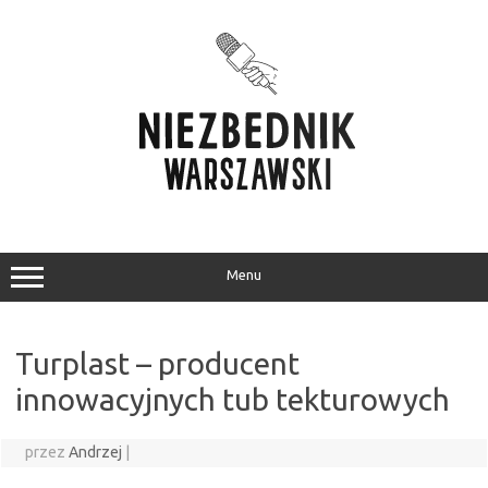
Przejdź
do
treści
Menu
Turplast – producent
innowacyjnych tub tekturowych
przez
Andrzej
|