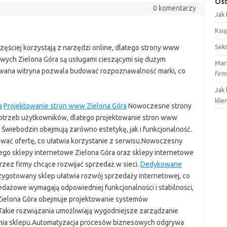
Ost
0 komentarzy
Jak 
Ksią
Sek
częściej korzystają z narzędzi online, dlatego strony www
owych Zielona Góra są usługami cieszącymi się dużym
Mar
owana witryna pozwala budować rozpoznawalność marki, co
fir
Jak
kli
a
Projektowanie stron www Zielona Góra
Nowoczesne strony
otrzeb użytkowników, dlatego projektowanie stron www
Świebodzin obejmują zarówno estetykę, jak i funkcjonalność.
ować ofertę, co ułatwia korzystanie z serwisu.Nowoczesny
ego sklepy internetowe Zielona Góra oraz sklepy internetowe
zez firmy chcące rozwijać sprzedaż w sieci.
Dedykowane
gotowany sklep ułatwia rozwój sprzedaży internetowej, co
dażowe wymagają odpowiedniej funkcjonalności i stabilności,
Zielona Góra obejmuje projektowanie systemów
Takie rozwiązania umożliwiają wygodniejsze zarządzanie
ania sklepu.Automatyzacja procesów biznesowych odgrywa