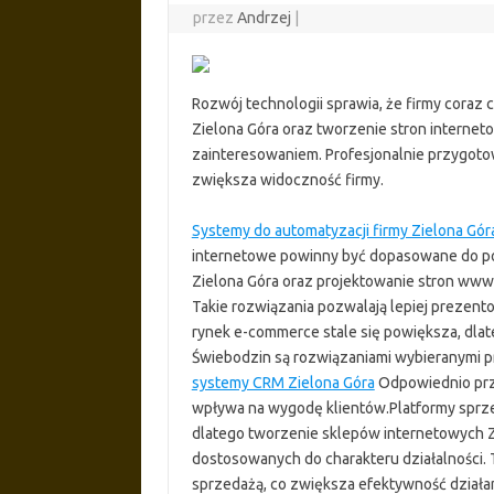
przez
Andrzej
|
Rozwój technologii sprawia, że firmy coraz 
Zielona Góra oraz tworzenie stron internet
zainteresowaniem. Profesjonalnie przygot
zwiększa widoczność firmy.
Systemy do automatyzacji firmy Zielona Gór
internetowe powinny być dopasowane do p
Zielona Góra oraz projektowanie stron www 
Takie rozwiązania pozwalają lepiej prezent
rynek e-commerce stale się powiększa, dlat
Świebodzin są rozwiązaniami wybieranymi pr
systemy CRM Zielona Góra
Odpowiednio przy
wpływa na wygodę klientów.Platformy sprze
dlatego tworzenie sklepów internetowych 
dostosowanych do charakteru działalności. 
sprzedażą, co zwiększa efektywność dział