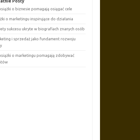
atnie Posty
książki o biznesie pomagają osiągać cele
żki o marketingu inspirujące do działania
rety sukcesu ukryte w biografiach znanych osób
keting i sprzedaż jako fundament rozwoju
my
 książki o marketingu pomagają zdobywać
entów