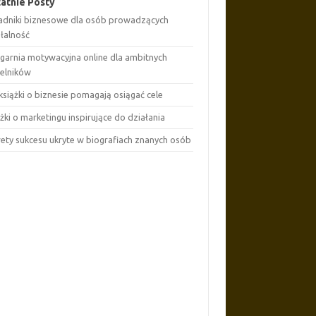
atnie Posty
adniki biznesowe dla osób prowadzących
ałalność
ęgarnia motywacyjna online dla ambitnych
telników
książki o biznesie pomagają osiągać cele
żki o marketingu inspirujące do działania
rety sukcesu ukryte w biografiach znanych osób