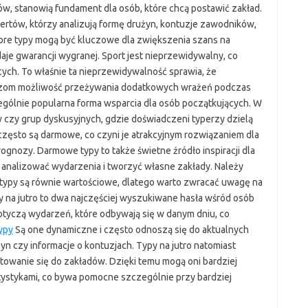
w, stanowią fundament dla osób, które chcą postawić zakład.
tów, którzy analizują formę drużyn, kontuzje zawodników,
bre typy mogą być kluczowe dla zwiększenia szans na
daje gwarancji wygranej. Sport jest nieprzewidywalny, co
ących. To właśnie ta nieprzewidywalność sprawia, że
raczom możliwość przeżywania dodatkowych wrażeń podczas
gólnie popularna forma wsparcia dla osób początkujących. W
w czy grup dyskusyjnych, gdzie doświadczeni typerzy dzielą
 często są darmowe, co czyni je atrakcyjnym rozwiązaniem dla
ognozy. Darmowe typy to także świetne źródło inspiracji dla
ie analizować wydarzenia i tworzyć własne zakłady. Należy
 typy są równie wartościowe, dlatego warto zwracać uwagę na
py na jutro to dwa najczęściej wyszukiwane hasła wśród osób
otyczą wydarzeń, które odbywają się w danym dniu, co
ypy
Są one dynamiczne i często odnoszą się do aktualnych
yn czy informacje o kontuzjach. Typy na jutro natomiast
owanie się do zakładów. Dzięki temu mogą oni bardziej
tystykami, co bywa pomocne szczególnie przy bardziej