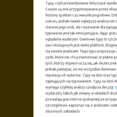
Typy, czyli przewidywania dotyczące wynikó
Często są one przygotowywane przez eksper
historię spotkań czy warunki pogodowe. Do
sukces, jednak nawet najlepsza analiza nie 
stanowi jego urok, ale i wyzwanie dla typuj
typowanie jest tak emocjonujące, dając g
oglądania wydarzeń. Darmowe typy to szcze
sieci dostępnych jest wiele platform, blogó
się swoimi analizami. Tego typu propozycje
osób, które nie chcą inwestować w płatne pr
tych, którzy dopiero uczą się, jak skuteczn
jednak pamiętać, że nie wszystkie darmowe
reputację ich autorów. Typy na dziś oraz ty
zajmujących się typowaniem. Typy na dziś d
wymaga szybkiej analizy i podjęcia decyzji.
t
wydarzeń, takich jak zmiany w składach druż
pozwalają graczom na spokojniejsze przygot
szczegółowo zapoznać się z analizami i sta
złożonych zakładach.