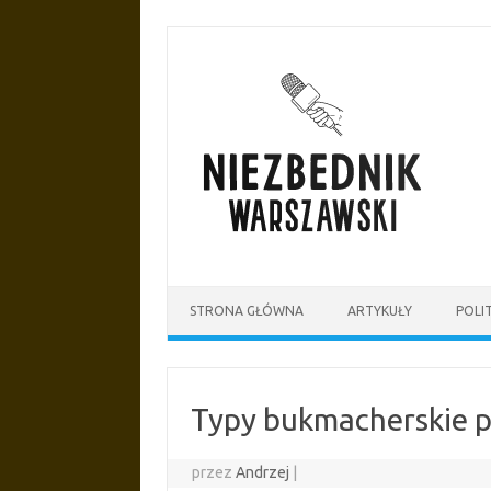
Przejdź
do
treści
STRONA GŁÓWNA
ARTYKUŁY
POLI
Typy bukmacherskie 
przez
Andrzej
|