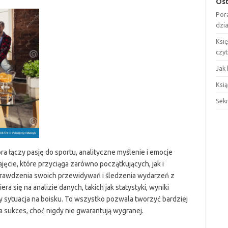
Ost
Por
dzi
Ksi
czy
Jak 
Ksią
Sek
a łączy pasję do sportu, analityczne myślenie i emocje
cie, które przyciąga zarówno początkujących, jak i
prawdzenia swoich przewidywań i śledzenia wydarzeń z
 się na analizie danych, takich jak statystyki, wyniki
 sytuacja na boisku. To wszystko pozwala tworzyć bardziej
a sukces, choć nigdy nie gwarantują wygranej.