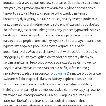
popularnością wśród pasjonatów sportu i osób szukających emocji
związanych z przewidywaniem wyników. Wybór odpowiednich
typów to sztuka, która wymaga nie tylko wiedzy na temat
konkretnej dyscypliny, ale także intuicji, analitycznego podejścia
oraz umiejętności chłodnej oceny sytuacji. W czasach, gdy dostęp
do informacji jest niemal nieograniczony, proces typowania stał się
bardziej złożony, ale jednocześnie fascynujący, dając graczom
narzędzia do pogłębionej analizy wydarzeń sportowych. Darmowe
typy to szczególnie popularna forma wsparcia dla osób
początkujących. W sieci dostępnych jest wiele platform, blogów
czy grup dyskusyjnych, gdzie doświadczeni typerzy dzielą się
swoimi analizami. Tego typu propozycje często są darmowe, co
czyni je atrakcyjnym rozwiązaniem dla osób, które nie chcą
inwestować w płatne prognozy.
typowanie
Darmowe typy to także
świetne źródło inspiracji dla tych, którzy dopiero uczą się, jak
skutecznie analizować wydarzenia i tworzyć własne zakłady.
Należy jednak pamiętać, że nie wszystkie darmowe typy są równie
wartościowe, dlatego warto zwracać uwagę na reputację ich
autorów. Nie każdy jednak chce lub potrafi samodzielnie
analizować dane, dlatego coraz większym zainteresowaniem