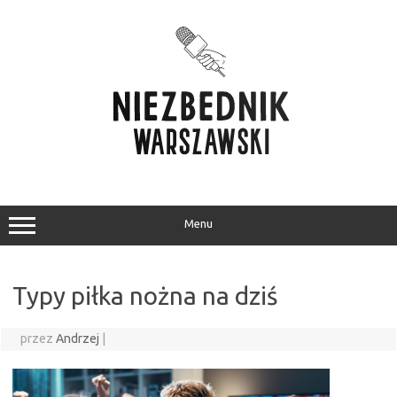
Przejdź
do
treści
Menu
Typy piłka nożna na dziś
przez
Andrzej
|