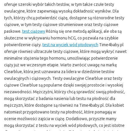
oferuje szeroki wybór takich testów, w tym także czułe testy
owulacyjne, które zapewniają wysoką dokładność wyników. Dla
tych, którzy chcą potwierdzić ciążę, dostępne są różnorodne testy
ciążowe, w tym testy ciążowe strumieniowe oraz testy ciążowe
paskowe.
test ciążowy
Różnią się one metodą aplikacji, ale oba są
skuteczne w wykrywaniu hormonu hCG, co pozwala na szybkie
potwierdzenie ciąży.
test na wyciek wód płodowych
Time4baby.pl
oferuje również ultraczułe testy ciążowe, które mogą wykryć nawet
minimalne stężenia tego hormonu, umożliwiając potwierdzenie
ciąży już we wczesnym etapie. Warto zwrócić uwagę na markę
Clearblue, która jest uznawana za lidera w dziedzinie testów
owulacyjnych i ciążowych. Testy owulacyjne Clearblue oraz testy
ciążowe Clearblue są popularne dzięki swojej prostocie i wysokiej
niezawodności. Mężczyźni, którzy chcą sprawdzić swoją płodność,
mogą skorzystać z badania nasienia lub testu na płodność dla
mężczyzn, które dostępne są również na Time4baby.pl. Dla kobiet
natomiast przygotowano testy na płodność, które pomagają w
ocenie możliwości zajścia w ciążę. Dodatkowo, przyszłe mamy
mogą skorzystać z testu na wyciek wód płodowych, co jest istotne