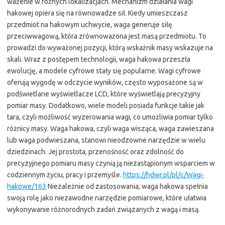
ważenie w różnych lokalizacjach. Mechanizm działania wagi
hakowej opiera się na równowadze sił. Kiedy umieszczasz
przedmiot na hakowym uchwycie, waga generuje siłę
przeciwwagową, która zrównoważona jest masą przedmiotu. To
prowadzi do wyważonej pozycji, którą wskaźnik masy wskazuje na
skali. Wraz z postępem technologii, waga hakowa przeszła
ewolucję, a modele cyfrowe stały się popularne. Wagi cyfrowe
oferują wygodę w odczycie wyników, często wyposażone są w
podświetlane wyświetlacze LCD, które wyświetlają precyzyjny
pomiar masy. Dodatkowo, wiele modeli posiada funkcje takie jak
tara, czyli możliwość wyzerowania wagi, co umożliwia pomiar tylko
różnicy masy. Waga hakowa, czyli waga wisząca, waga zawieszana
lub waga podwieszana, stanowi nieodzowne narzędzie w wielu
dziedzinach. Jej prostota, przenośność oraz zdolność do
precyzyjnego pomiaru masy czynią ją niezastąpionym wsparciem w
codziennym życiu, pracy i przemyśle.
https://hdwr.pl/pl/c/Wagi-
hakowe/163
Niezależnie od zastosowania, waga hakowa spełnia
swoją rolę jako niezawodne narzędzie pomiarowe, które ułatwia
wykonywanie różnorodnych zadań związanych z wagą i masą.