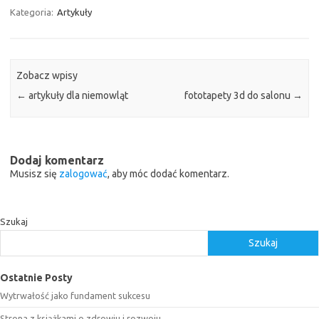
Kategoria:
Artykuły
Zobacz wpisy
←
artykuły dla niemowląt
fototapety 3d do salonu
→
Dodaj komentarz
Musisz się
zalogować
, aby móc dodać komentarz.
Szukaj
Szukaj
Ostatnie Posty
Wytrwałość jako fundament sukcesu
Strona z książkami o zdrowiu i rozwoju