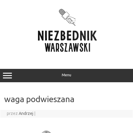
Przejdź
do
treści
Menu
waga podwieszana
przez
Andrzej
|