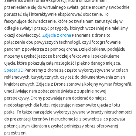
zaawansowana forma eksploracji, która umożliwia nam
przeniesienie się do wirtualnego świata, gdzie możemy swobodnie
poruszać się i interaktywnie eksplorować otoczenie. To
fascynujące doświadczenie, które pozwala nam zanurzyć się w
odległe światy i przeżyć przygody, których wcześniej nie mieliśmy
okazji doświadczyć.
Zdjęcia z drona
Panorama z drona to
połączenie obu powyższych technologii, czyli fotografowanie
panoram z powietrza za pomocą drona. Dzięki takiemu podejściu
możemy uzyskać jeszcze bardziej efektowne i spektakularne
ujęcia, które pokazują całą rozległość i piękno danego miejsca.
Spacer 3D
Panoramy z drona są często wykorzystywane w celach
reklamowych, turystycznych, czy też do dokumentowania zmian
krajobrazowych. Zdjęcia z Drona stanowią kolejny wymiar fotografii,
umożliwiając nam zobaczenie świata z zupełnie nowej
perspektywy. Drony pozwalają nam docierać do miejsc
niedostępnych dla ludzi, rejestrując niesamowite ujęcia z lotu
ptaka. To także narzędzie wykorzystywane w branży nieruchomości
do prezentacji terenów i nieruchomości z powietrza, co pozwala
potencjalnym klientom uzyskać pełniejszy obraz oferowanej
przestrzeni.