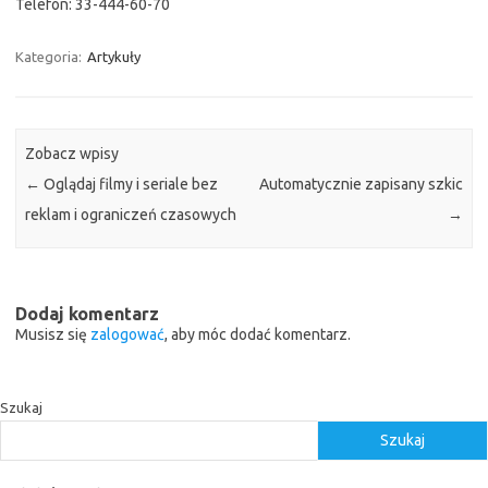
Telefon: 33-444-60-70
Kategoria:
Artykuły
Zobacz wpisy
←
Oglądaj filmy i seriale bez
Automatycznie zapisany szkic
reklam i ograniczeń czasowych
→
Dodaj komentarz
Musisz się
zalogować
, aby móc dodać komentarz.
Szukaj
Szukaj