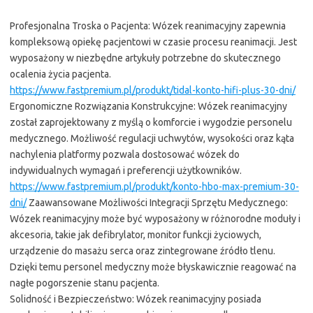
Profesjonalna Troska o Pacjenta: Wózek reanimacyjny zapewnia
kompleksową opiekę pacjentowi w czasie procesu reanimacji. Jest
wyposażony w niezbędne artykuły potrzebne do skutecznego
ocalenia życia pacjenta.
https://www.fastpremium.pl/produkt/tidal-konto-hifi-plus-30-dni/
Ergonomiczne Rozwiązania Konstrukcyjne: Wózek reanimacyjny
został zaprojektowany z myślą o komforcie i wygodzie personelu
medycznego. Możliwość regulacji uchwytów, wysokości oraz kąta
nachylenia platformy pozwala dostosować wózek do
indywidualnych wymagań i preferencji użytkowników.
https://www.fastpremium.pl/produkt/konto-hbo-max-premium-30-
dni/
Zaawansowane Możliwości Integracji Sprzętu Medycznego:
Wózek reanimacyjny może być wyposażony w różnorodne moduły i
akcesoria, takie jak defibrylator, monitor funkcji życiowych,
urządzenie do masażu serca oraz zintegrowane źródło tlenu.
Dzięki temu personel medyczny może błyskawicznie reagować na
nagłe pogorszenie stanu pacjenta.
Solidność i Bezpieczeństwo: Wózek reanimacyjny posiada