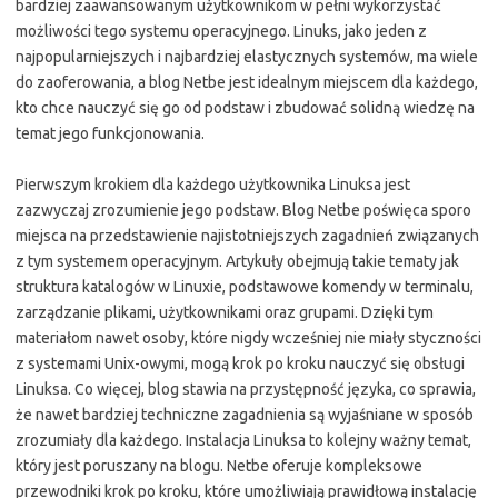
bardziej zaawansowanym użytkownikom w pełni wykorzystać
możliwości tego systemu operacyjnego. Linuks, jako jeden z
najpopularniejszych i najbardziej elastycznych systemów, ma wiele
do zaoferowania, a blog Netbe jest idealnym miejscem dla każdego,
kto chce nauczyć się go od podstaw i zbudować solidną wiedzę na
temat jego funkcjonowania.
Pierwszym krokiem dla każdego użytkownika Linuksa jest
zazwyczaj zrozumienie jego podstaw. Blog Netbe poświęca sporo
miejsca na przedstawienie najistotniejszych zagadnień związanych
z tym systemem operacyjnym. Artykuły obejmują takie tematy jak
struktura katalogów w Linuxie, podstawowe komendy w terminalu,
zarządzanie plikami, użytkownikami oraz grupami. Dzięki tym
materiałom nawet osoby, które nigdy wcześniej nie miały styczności
z systemami Unix-owymi, mogą krok po kroku nauczyć się obsługi
Linuksa. Co więcej, blog stawia na przystępność języka, co sprawia,
że nawet bardziej techniczne zagadnienia są wyjaśniane w sposób
zrozumiały dla każdego. Instalacja Linuksa to kolejny ważny temat,
który jest poruszany na blogu. Netbe oferuje kompleksowe
przewodniki krok po kroku, które umożliwiają prawidłową instalację