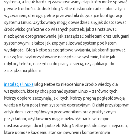
systemu, a to już bardziej zaawansowany etap, który może sprawić
pewne trudności. Jednak blog Netbe doskonale radzi sobie z tym
wyzwaniem, oferując pełne przewodniki dotyczące konfiguracji
systemu Linux. Użytkownicy mogą dowiedzieć się, jak dostosować
środowisko graficzne do własnych potrzeb, jak zainstalować
niezbędne oprogramowanie, jak zarządzać pakietami oraz usługami
systemowymi, a także jak zoptymalizować system pod kątem
wydajności. Blog Netbe szczegółowo wyjaśnia, jak skonfigurować
najczęściej wykorzystywane narzędzia w systemie, takie jak
edytory tekstu, narzędzia do pracy z siecią, czy aplikacje do
zarządzania plikami.
instalacja linuxa
Blog Netbe to nieocenione źródło wiedzy dla
wszystkich, którzy chcą poznać system Linux – zarówno tych,
którzy dopiero zaczynają, jak i tych, którzy pragną pogłębić swoją
wiedzę o tym potężnym systemie operacyjnym. Dzięki przystępnym
artykułom, szczegółowym przewodnikom oraz praktycznym
przykładom, użytkownicy mają możliwość nauki w tempie
dostosowanym do ich potrzeb. Blog Netbe jest idealnym miejscem,
które pomoże każdemu stać się pewnym i kompetentnym