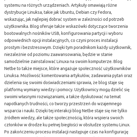
systemu na różnych urządzeniach. Artykuły omawiają różne
dystrybucje Linuksa, takie jak Ubuntu, Debian czy Fedora,
wskazując, jak najlepiej dobrać system w zależności od potrzeb
użytkownika. Blog oferuje także wskazówki dotyczące tworzenia
bootowalnych nośników USB, konfigurowania partycji i wyboru
odpowiednich opcji instalacyjnych, co czyni proces instalacji
prostym i bezstresowym. Dzięki tym poradnikom każdy użytkownik,
niezależnie od poziomu zaawansowania, będzie w stanie
samodzielnie zainstalować Linuxa na swoim komputerze. Blog
Netbe to także miejsce, które angażuje społeczność użytkowników
Linuksa. Możliwość komentowania artykułów, zadawania pytań oraz
dzielenia się swoimi doświadczeniami sprawia, że blog staje się
platformą wymiany wiedzy i pomocy. Użytkownicy mogą dzielić się
swoimi własnymi rozwiązaniami, a także dyskutować na temat
napotkanych trudności, co tworzy przestrzeń do wzajemnego
wsparcia i nauki. Dzięki tej interakcji blog Netbe staje się nie tylko
źródłem wiedzy, ale także społecznością, która wspiera swoich
członków w drodze ku pełnej biegłości w obsłudze systemu Linux.
Po zakończeniu procesu instalacji następuje czas na konfigurację