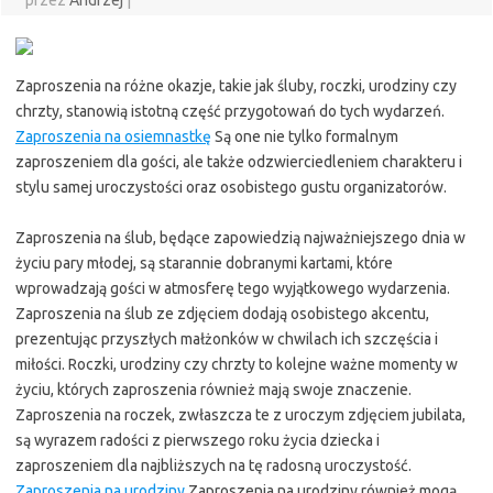
przez
Andrzej
|
Zaproszenia na różne okazje, takie jak śluby, roczki, urodziny czy
chrzty, stanowią istotną część przygotowań do tych wydarzeń.
Zaproszenia na osiemnastkę
Są one nie tylko formalnym
zaproszeniem dla gości, ale także odzwierciedleniem charakteru i
stylu samej uroczystości oraz osobistego gustu organizatorów.
Zaproszenia na ślub, będące zapowiedzią najważniejszego dnia w
życiu pary młodej, są starannie dobranymi kartami, które
wprowadzają gości w atmosferę tego wyjątkowego wydarzenia.
Zaproszenia na ślub ze zdjęciem dodają osobistego akcentu,
prezentując przyszłych małżonków w chwilach ich szczęścia i
miłości. Roczki, urodziny czy chrzty to kolejne ważne momenty w
życiu, których zaproszenia również mają swoje znaczenie.
Zaproszenia na roczek, zwłaszcza te z uroczym zdjęciem jubilata,
są wyrazem radości z pierwszego roku życia dziecka i
zaproszeniem dla najbliższych na tę radosną uroczystość.
Zaproszenia na urodziny
Zaproszenia na urodziny również mogą