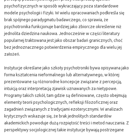
psychofizycznych w sposób wykraczający poza standardowe
modele psychologii i fizyki. W wielu opracowaniach podkreśla się
brak spójnego paradygmatu badawczego, co sprawia, że
psychotronika funkcjonuje bardziej jako zbiorcze określenie niż
jednolita dziedzina naukowa. Jednocześnie w części literatury
popularnej traktowana jest jako obszar badań granicznych, choć
bez jednoznacznego potwierdzenia empirycznego dla wielu jej
założeń.
Instytucje określane jako szkoły psychotroniki bywa opisywana jako
forma kształcenia nieformalnego lub alternatywnego, w której
prezentowane są różnorodne koncepcje związane z percepcją,
intuicją oraz interpretacją zjawisk uznawanych za nietypowe.
Programy takich szkół, tam gdzie są definiowane, często obejmują
elementy teorii psychologicznych, refleksji filozoficznej oraz
zagadnień związanych z tradycjami ezoterycznymi. W analizach
krytycznych wskazuje się, że brak jednolitych standardów
akademickich powoduje dużą rozpiętość treści i metod nauczania. Z
perspektywy socjologicznej takie instytucje bywają postrzegane