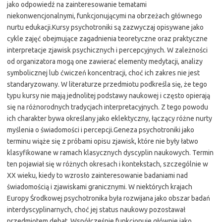
jako odpowiedź na zainteresowanie tematami
niekonwencjonalnymi, funkcjonującymi na obrzeżach głównego
nurtu edukacji.Kursy psychotroniki są zazwyczaj opisywane jako
cykle zajęć obejmujące zagadnienia teoretyczne oraz praktyczne
interpretacje zjawisk psychicznych i percepcyjnych. W zależności
od organizatora mogą one zawierać elementy medytacji, analizy
symbolicznej lub ćwiczeń koncentracji, choć ich zakres nie jest
standaryzowany. W literaturze przedmiotu podkreśla się, że tego
typu kursy nie mają jednolitej podstawy naukowej i często opierają
się na różnorodnych tradycjach interpretacyjnych. Z tego powodu
ich charakter bywa określany jako eklektyczny, łączący różne nurty
myślenia o świadomości i percepcji.Geneza psychotroniki jako
terminu wiąże się z próbami opisu zjawisk, które nie były łatwo
klasyfikowane w ramach klasycznych dyscyplin naukowych. Termin
ten pojawiał się w różnych okresach i kontekstach, szczególnie w
XX wieku, kiedy to wzrosło zainteresowanie badaniami nad
świadomością i zjawiskami granicznymi. W niektórych krajach
Europy Środkowej psychotronika była rozwijana jako obszar badań
interdyscyplinarnych, choć jej status naukowy pozostawał
przedmiotem debat. Współcześnie funkcjonuje głównie jako