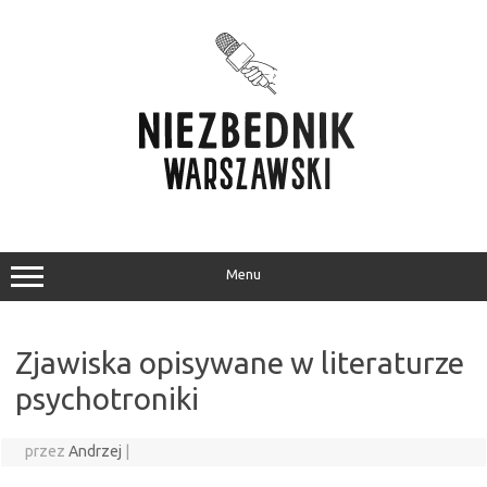
Przejdź
do
treści
Menu
Zjawiska opisywane w literaturze
psychotroniki
przez
Andrzej
|