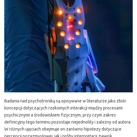
Badania nad psychotroniką są opisywane w literaturze jako zbiór
koncepcji dotyczących rzekomych interakcji między procesami
psychicznymi a środowiskiem fizycznym, przy czym zakres
definicyjny tego terminu pozostaje niejednolity i zależny od autora.
W różnych ujęciach obejmuje on zarówno hipotezy dotyczące
percepcji pozazmysłowej, jak i próby interpretacji zjawisk