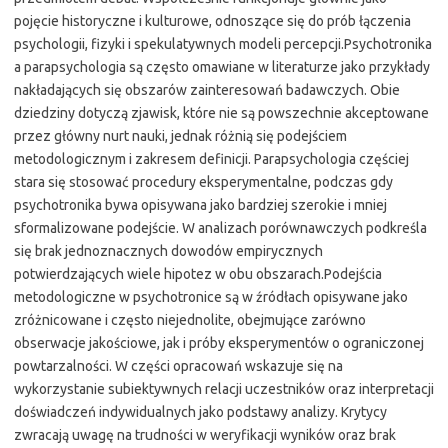
pojęcie historyczne i kulturowe, odnoszące się do prób łączenia
psychologii, fizyki i spekulatywnych modeli percepcji.Psychotronika
a parapsychologia są często omawiane w literaturze jako przykłady
nakładających się obszarów zainteresowań badawczych. Obie
dziedziny dotyczą zjawisk, które nie są powszechnie akceptowane
przez główny nurt nauki, jednak różnią się podejściem
metodologicznym i zakresem definicji. Parapsychologia częściej
stara się stosować procedury eksperymentalne, podczas gdy
psychotronika bywa opisywana jako bardziej szerokie i mniej
sformalizowane podejście. W analizach porównawczych podkreśla
się brak jednoznacznych dowodów empirycznych
potwierdzających wiele hipotez w obu obszarach.Podejścia
metodologiczne w psychotronice są w źródłach opisywane jako
zróżnicowane i często niejednolite, obejmujące zarówno
obserwacje jakościowe, jak i próby eksperymentów o ograniczonej
powtarzalności. W części opracowań wskazuje się na
wykorzystanie subiektywnych relacji uczestników oraz interpretacji
doświadczeń indywidualnych jako podstawy analizy. Krytycy
zwracają uwagę na trudności w weryfikacji wyników oraz brak