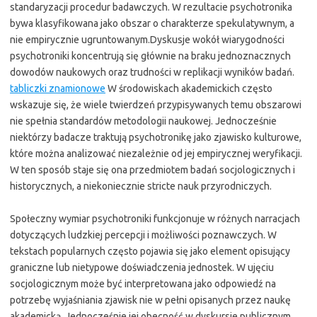
standaryzacji procedur badawczych. W rezultacie psychotronika
bywa klasyfikowana jako obszar o charakterze spekulatywnym, a
nie empirycznie ugruntowanym.Dyskusje wokół wiarygodności
psychotroniki koncentrują się głównie na braku jednoznacznych
dowodów naukowych oraz trudności w replikacji wyników badań.
tabliczki znamionowe
W środowiskach akademickich często
wskazuje się, że wiele twierdzeń przypisywanych temu obszarowi
nie spełnia standardów metodologii naukowej. Jednocześnie
niektórzy badacze traktują psychotronikę jako zjawisko kulturowe,
które można analizować niezależnie od jej empirycznej weryfikacji.
W ten sposób staje się ona przedmiotem badań socjologicznych i
historycznych, a niekoniecznie stricte nauk przyrodniczych.
Społeczny wymiar psychotroniki funkcjonuje w różnych narracjach
dotyczących ludzkiej percepcji i możliwości poznawczych. W
tekstach popularnych często pojawia się jako element opisujący
graniczne lub nietypowe doświadczenia jednostek. W ujęciu
socjologicznym może być interpretowana jako odpowiedź na
potrzebę wyjaśniania zjawisk nie w pełni opisanych przez naukę
akademicką. Jednocześnie jej obecność w dyskursie publicznym