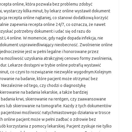
recepta online, która pozwala bez problemu zdobyć
, wystarczy kilka minut, by lekarz online wystawił dokument
pcja recepta online najtaniej, co stanowi dodatkową korzyść
dalnie zapewnia recepta online 24/7, co oznacza, że nawet
skać potrzebny dokument i udać się od razu do
t L4 online. W momencie, gdy nagle dopada infekcja, nie
 dokument usprawiedliwiający nieobecność. Zwolnienie online
 jednocześnie jest w pełni legalne i honorowane przez
ma możliwość uzyskania atrakcyjnej cenowo formy zwolnienia,
ur. Lekarze dostępni w trybie online potrafią wystawić
minut, co czyni to rozwiązanie niezwykle wygodnym.Kolejnym
rowanie na badanie, które pacjent może otrzymać bez
 Niezależnie od tego, czy chodzi o diagnostykę
kierowanie na badania lekarskie, a także bardziej
badania krwi, skierowanie na rentgen, czy zaawansowane
ans lub skierowanie na tomografie. Każdy z tych dokumentów
e pacjentowi możliwość natychmiastowego działania w trosce
ch online pacjent może w pełni zadbać o zdrowie bez
ób korzystania z pomocy lekarskiej. Pacjent zyskuje nie tylko