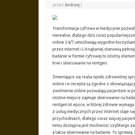
przez
Andrzej
|
Transformacja cyfrowa w medycynie pozwala
nierealne, dlatego dziś coraz popularniejsze
online 24/7 umożliwiają wygodne korzystani
przez internet i L4 najtaniej stanowią pe
badanie w formie cyfrowej to istotny eleme
krwi i skierowanie na rentgen.
Zmieniające się realia opieki zdrowotnej spr
online i e-recepta są zgodne z obowiązują
zwolnienie online pozwalają pacjentom w p
istotne miejsce zajmuje skierowanie na bada
rentgen.W epoce, w której zdrowie wymaga 
z usług medycznych przez internet staje si
przychodniach, dlatego coraz więcej pacje
temu dostępna jest możliwość szybkiego zam
a także skierowanie na badanie. To sprawia,