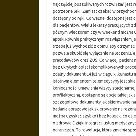
najczęściej poszukiwanych rozwiązań jest 
potrzebne leki. Zamiast czekać w przychodni
dostępny od ręki. Co ważne, dostępna jest o
dla pacjentów. Wielu lekarzy pracujących z
późnym wieczorem czy w weekend można uzy
apteki.Równie praktycznym rozwiązaniem jes
trzeba już wychodzić z domu, aby otrzymać
pozwala skupić się wyłącznie na leczeniu, a
pracodawców oraz ZUS. Co więcej, pacjent 
bez ukrytych opłat i skomplikowanych proced
zdalny dokument L4 już w ciągu kilkunastu 
istotnym elementem telemedycyny jest skie
konieczności umawiania wizyty stacjonarnej.
profilaktyczną, dostępne są opcje takie jak s
szczegółowe dokumenty jak skierowanie na 
badania obrazowe jak skierowanie na rezon
można uzyskać szybko i bez kolejek, co daj
o zdrowie.Dzięki integracji usług medyczny
ograniczeń. To rewolucja, która zmienia spos