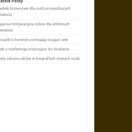
atnie Posty
adniki biznesowe dla osób prowadzących
ałalność
ęgarnia motywacyjna online dla ambitnych
telników
książki o biznesie pomagają osiągać cele
żki o marketingu inspirujące do działania
rety sukcesu ukryte w biografiach znanych osób