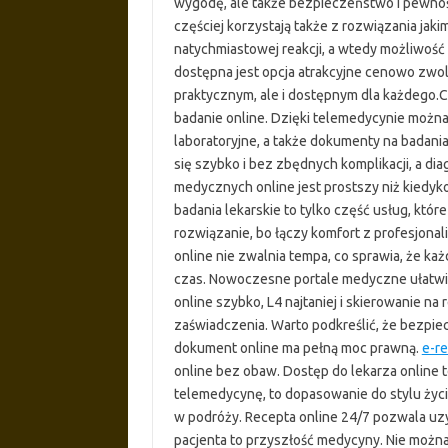
wygodę, ale także bezpieczeństwo i pewnoś
częściej korzystają także z rozwiązania jak
natychmiastowej reakcji, a wtedy możliwość 
dostępna jest opcja atrakcyjne cenowo zwolni
praktycznym, ale i dostępnym dla każdego.Co
badanie online. Dzięki telemedycynie możn
laboratoryjne, a także dokumenty na badani
się szybko i bez zbędnych komplikacji, a di
medycznych online jest prostszy niż kiedyko
badania lekarskie to tylko część usług, któr
rozwiązanie, bo łączy komfort z profesjon
online nie zwalnia tempa, co sprawia, że k
czas. Nowoczesne portale medyczne ułatwia
online szybko, L4 najtaniej i skierowanie na
zaświadczenia. Warto podkreślić, że bezpie
dokument online ma pełną moc prawną.
e-r
online bez obaw. Dostęp do lekarza online t
telemedycynę, to dopasowanie do stylu życ
w podróży. Recepta online 24/7 pozwala uzys
pacjenta to przyszłość medycyny. Nie możn