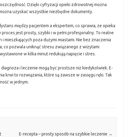
i oszczędność. Dzięki cyfryzacji opieki zdrowotnej można
ą można uzyskać wszystkie niezbędne dokumenty.
stans między pacjentem a ekspertem, co sprawia, że opieka
proces jest prosty, szybki i w pełni profesjonalny. To realne
 i mieszkających poza dużymi miastami. Nie bez znaczenia
a, co pozwala uniknąć stresu związanego z wizytami
wystawione w kilka minut redukują napięcie i stres.
iagnoza i leczenie mogą być prostsze niż kiedykolwiek. E-
ia krwi to rozwiązania, które są zawsze w zasięgu ręki. Tak
ność w jednym.
t
E-recepta – prosty sposób na szybkie leczenie
→