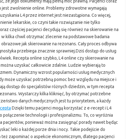
ć, że jego dokumenty mają pełną moc prawną. Pacjenci coraz
im jest zwolnienie online. Problemy zdrowotne wymagają
uzyskania L4 przez internet jest niezastąpiona. Co więcej,
enie lekarskie, co czyni takie rozwiązanie nie tylko
raz częściej pacjenci decydują się również na skierowanie na
a w kilka chwil otrzymać zlecenie na podstawowe badania
a obrazowe jak skierowanie na rezonans. Cały proces odbywa
agnostyka przebiega znacznie sprawniej.Dziś dostęp do usług
lwiek. Recepta online szybko, L4 online czy skierowanie na
e można uzyskać całkowicie zdalnie. Ludzie wybierają to
alizmem. Dynamiczny wzrost popularności usług medycznych
ażdy może uzyskać potrzebną pomoc bez względu na miejsce i
ją dostęp do specjalistów różnych dziedzin, w tym recepta
 rezonans. Wystarczy kilka kliknięć, by otrzymać potrzebne
czeństwo danych medycznych jest tu priorytetem, a każdy
ecepta
Dzięki temu pacjenci mogą korzystać z e-recept i L4
o połączenie technologii i profesjonalizmu. To, co wyróżnia
ia pacjentów, ponieważ można zasięgnąć porady nawet będąc
kać leki o każdej porze dnia i nocy. Takie podejście do
a też zapominać o aspekcie ekonomicznym, dlatego pacjenci