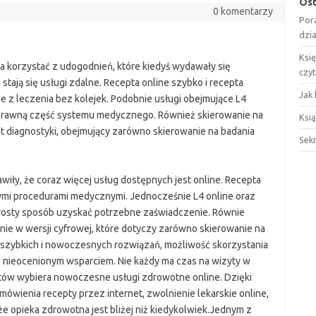
Ost
0 komentarzy
Por
dzi
Ksi
 korzystać z udogodnień, które kiedyś wydawały się
czy
 stają się usługi zdalne. Recepta online szybko i recepta
Jak 
e z leczenia bez kolejek. Podobnie usługi obejmujące L4
łnoprawną część systemu medycznego. Również skierowanie na
Ksią
nt diagnostyki, obejmujący zarówno skierowanie na badania
Sek
awiły, że coraz więcej usług dostępnych jest online. Recepta
cymi procedurami medycznymi. Jednocześnie L4 online oraz
rosty sposób uzyskać potrzebne zaświadczenie. Równie
nie w wersji cyfrowej, które dotyczy zarówno skierowanie na
szybkich i nowoczesnych rozwiązań, możliwość skorzystania
ę nieocenionym wsparciem. Nie każdy ma czas na wizyty w
ntów wybiera nowoczesne usługi zdrowotne online. Dzięki
ówienia recepty przez internet, zwolnienie lekarskie online,
 że opieka zdrowotna jest bliżej niż kiedykolwiek.Jednym z