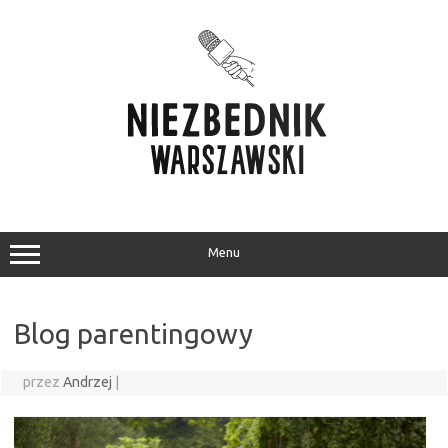
Przejdź
do
treści
Menu
Blog parentingowy
przez
Andrzej
|