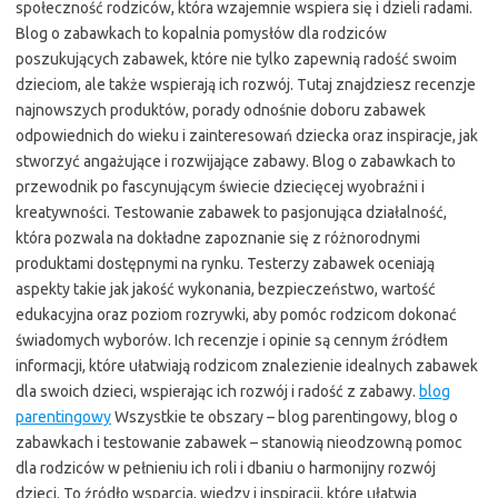
społeczność rodziców, która wzajemnie wspiera się i dzieli radami.
Blog o zabawkach to kopalnia pomysłów dla rodziców
poszukujących zabawek, które nie tylko zapewnią radość swoim
dzieciom, ale także wspierają ich rozwój. Tutaj znajdziesz recenzje
najnowszych produktów, porady odnośnie doboru zabawek
odpowiednich do wieku i zainteresowań dziecka oraz inspiracje, jak
stworzyć angażujące i rozwijające zabawy. Blog o zabawkach to
przewodnik po fascynującym świecie dziecięcej wyobraźni i
kreatywności. Testowanie zabawek to pasjonująca działalność,
która pozwala na dokładne zapoznanie się z różnorodnymi
produktami dostępnymi na rynku. Testerzy zabawek oceniają
aspekty takie jak jakość wykonania, bezpieczeństwo, wartość
edukacyjna oraz poziom rozrywki, aby pomóc rodzicom dokonać
świadomych wyborów. Ich recenzje i opinie są cennym źródłem
informacji, które ułatwiają rodzicom znalezienie idealnych zabawek
dla swoich dzieci, wspierając ich rozwój i radość z zabawy.
blog
parentingowy
Wszystkie te obszary – blog parentingowy, blog o
zabawkach i testowanie zabawek – stanowią nieodzowną pomoc
dla rodziców w pełnieniu ich roli i dbaniu o harmonijny rozwój
dzieci. To źródło wsparcia, wiedzy i inspiracji, które ułatwia