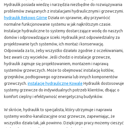
Hydraulik posiada wiedzę i narzędzia niezbędne do rozwiązywania
problemów związanych z instalacjami hydraulicznymi i grzewczymi.
hydraulik Rekowo Górne
Działa on sprawnie, aby przywrócić
normalne funkcjonowanie systemu w jak najkrótszym czasie.
Instalacje hydrauliczne to systemy dostarczające wodę do naszych
domów i odprowadzające ścieki. Hydraulik jest odpowiedzialny za
projektowanie tych systemów, ich montaż i konserwację.
Odpowiada za to, żeby wszystko działało zgodnie z oczekiwaniami,
bez awarii czy wycieków. Jeśli chodzi o instalacje grzewcze,
hydraulik zajmuje się projektowaniem, montażem i naprawą
systemów grzewczych. Może to obejmować instalację kotłów,
grzejników, podłogowego ogrzewania lub innych komponentów
grzewczych.
instalacje hydrauliczne Kowale
Hydraulik dostosowuje
systemy grzewcze do indywidualnych potrzeb klientów, dbając o
komfort cieplny i efektywność energetyczną budynków.
W skrócie, hydraulik to specjalista, który utrzymuje i naprawia
systemy wodno-kanalizacyjne oraz grzewcze, zapewniając, że
wszystko działa tak, jak powinno. Dzięki jego pracy możemy cieszyć