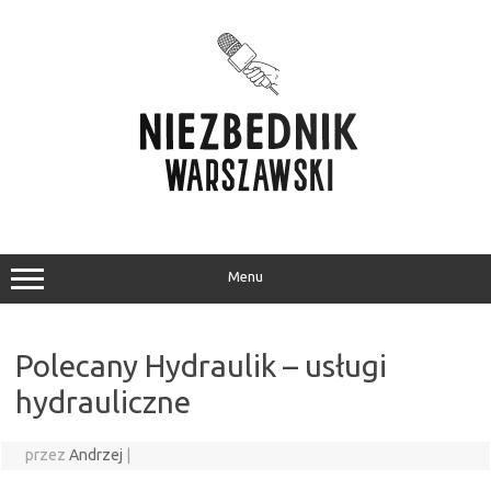
Przejdź
do
treści
Menu
Polecany Hydraulik – usługi
hydrauliczne
przez
Andrzej
|