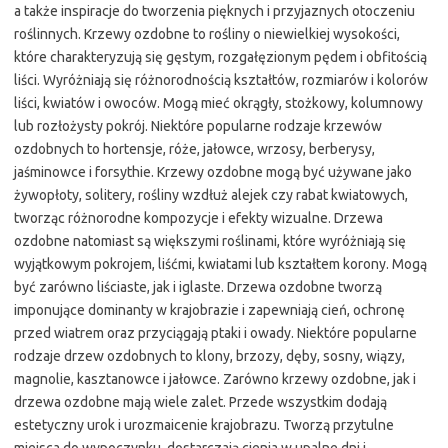
a także inspiracje do tworzenia pięknych i przyjaznych otoczeniu
roślinnych. Krzewy ozdobne to rośliny o niewielkiej wysokości,
które charakteryzują się gęstym, rozgałęzionym pędem i obfitością
liści. Wyróżniają się różnorodnością kształtów, rozmiarów i kolorów
liści, kwiatów i owoców. Mogą mieć okrągły, stożkowy, kolumnowy
lub rozłożysty pokrój. Niektóre popularne rodzaje krzewów
ozdobnych to hortensje, róże, jałowce, wrzosy, berberysy,
jaśminowce i forsythie. Krzewy ozdobne mogą być używane jako
żywopłoty, solitery, rośliny wzdłuż alejek czy rabat kwiatowych,
tworząc różnorodne kompozycje i efekty wizualne. Drzewa
ozdobne natomiast są większymi roślinami, które wyróżniają się
wyjątkowym pokrojem, liśćmi, kwiatami lub kształtem korony. Mogą
być zarówno liściaste, jak i iglaste. Drzewa ozdobne tworzą
imponujące dominanty w krajobrazie i zapewniają cień, ochronę
przed wiatrem oraz przyciągają ptaki i owady. Niektóre popularne
rodzaje drzew ozdobnych to klony, brzozy, dęby, sosny, wiązy,
magnolie, kasztanowce i jałowce. Zarówno krzewy ozdobne, jak i
drzewa ozdobne mają wiele zalet. Przede wszystkim dodają
estetyczny urok i urozmaicenie krajobrazu. Tworzą przytulne
miejsca do wypoczynku, dostarczają cienia w upalne dni i