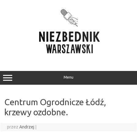
Przejdź
do
treści
Menu
Centrum Ogrodnicze Łódź,
krzewy ozdobne.
przez
Andrzej
|