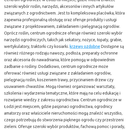
szeroki wybór roślin, narzędzi, akcesoriów i innych artykułów
związanych z ogrodnictwem. Jest to kompleksowa placówka, która
zapewnia profesjonalną obsługę oraz oferuje produkty i usługi
związane z projektowaniem, zakładaniem i pielęgnacją ogrodów.
Oprócz roślin, centrum ogrodnicze oferuje również szeroki wybór
narzędzi ogrodniczych, takich jak sekatory, nożyce, łopaty, grabie,
wertykulatory, traktorki czy kosiarki.
krzewy ozdobne
Dostępne są
również różnego rodzaju nawozy, podłoża, preparaty ochronne
oraz akcesoria do nawadniania, które pomogą w odpowiednim
zadbanie o rośliny. Dodatkowo, centrum ogrodnicze może
oferować również usługi związane z zakładaniem ogrodów,
pielęgnacją roślin, koszeniem trawy, przycinaniem drzew czy
usuwaniem chwastów. Mogą również organizować warsztaty,
szkolenia i wydarzenia tematyczne, które mają na celu edukację i
rozwijanie wiedzy z zakresu ogrodnictwa. Centrum ogrodnicze w
Łodzi jest miejscem, gdzie pasjonaci ogrodnictwa, ogrodnicy
amatorzy oraz właściciele nieruchomości mogą znaleźć wszystko,
czego potrzebują do stworzenia pięknego ogrodu czy przestrzeni
zieleni. Oferuje szeroki wybór produktów, fachową pomoc i porady,