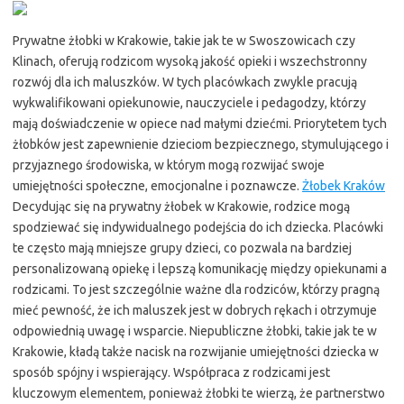
Prywatne żłobki w Krakowie, takie jak te w Swoszowicach czy
Klinach, oferują rodzicom wysoką jakość opieki i wszechstronny
rozwój dla ich maluszków. W tych placówkach zwykle pracują
wykwalifikowani opiekunowie, nauczyciele i pedagodzy, którzy
mają doświadczenie w opiece nad małymi dziećmi. Priorytetem tych
żłobków jest zapewnienie dzieciom bezpiecznego, stymulującego i
przyjaznego środowiska, w którym mogą rozwijać swoje
umiejętności społeczne, emocjonalne i poznawcze.
Żłobek Kraków
Decydując się na prywatny żłobek w Krakowie, rodzice mogą
spodziewać się indywidualnego podejścia do ich dziecka. Placówki
te często mają mniejsze grupy dzieci, co pozwala na bardziej
personalizowaną opiekę i lepszą komunikację między opiekunami a
rodzicami. To jest szczególnie ważne dla rodziców, którzy pragną
mieć pewność, że ich maluszek jest w dobrych rękach i otrzymuje
odpowiednią uwagę i wsparcie. Niepubliczne żłobki, takie jak te w
Krakowie, kładą także nacisk na rozwijanie umiejętności dziecka w
sposób spójny i wspierający. Współpraca z rodzicami jest
kluczowym elementem, ponieważ żłobki te wierzą, że partnerstwo