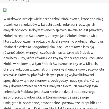
przez
Andrzej
|
W Krakowie istnieje wiele przedszkoli żłobkowych, które spełniają
oczekiwania rodziców w kwestii opieki, edukacji i rozwoju ich
małych pociech. Jednym z wyróżniających się miejsc jest prywatny
żłobek w rejonie Swoszowic, znanym jako Żłobek Swoszowice,
który zdobył uznanie rodziców dzięki swojemu profesjonalizmowi,
dbałości o dziecko i dogodnej lokalizacji. W Krakowie istnieją
również żłobki w innych częściach miasta, takie jak żłobek w
dzielnicy Kliny, które również cieszą się dobrą reputacją. Prywatne
żłobki w Krakowie, w tym Żłobek Swoszowice czy te w Klinach,
oferują rodzicom wszechstronną opiekę i kompleksowy rozwój dla
ich maluszków. W placówkach tych pracują wykwalifikowani
specjaliści, w tym opiekunowie, pedagodzy i nauczyciele, którzy
mają doświadczenie w pracy z małymi dziećmi. Najważniejszym
celem tych żłobków jest stworzenie dla dzieci bezpiecznego,
inspirującego środowiska, w którym mogą rozwijać swoje
umiejętności społeczne, emocjonalne i poznawcze. Niepubliczne
żłobki, takie jak te w Krakowie, kładą także nacisk na rozwijanie