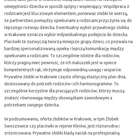
umiejętności dziecka w sposób spójny i wspierający. Współpraca z
rodzicami jest kluczowym elementem, ponieważ żłobki te wierzą,
że partnerstwo pomiędzy opiekunami a rodzicami przyczynia się do
lepszego rozwoju dziecka. Ewentualny wybór prywatnego żłobka
w Krakowie oznacza wybór indywidualnego podejścia do dziecka.
Placówki te zazwyczaj tworzą mniejsze grupy dzieci, co pozwala na
bardziej spersonalizowaną opiekę i lepszą komunikację między
opiekunami a rodzicami. To szczególnie istotne dla rodziców,
którzy pragną mieć pewność, że ich maluszek jest w opiece
kompetentnych rąk, otrzymuje odpowiednią uwagę i wsparcie.
Prywatne żłobki w Krakowie często oferują elastyczny plan dnia,
dostosowany do potrzeb rodziców i ich harmonogramów. To
szczególnie korzystne dla pracujących rodziców, którzy muszą
znaleźć równowagę między obowiązkami zawodowymi a
potrzebami swojego dziecka.
W podsumowaniu, oferta żłobków w Krakowie, w tym Żłobek
Swoszowice czy placówki w rejonie Klinów, jest różnorodna i
zróżnicowana. Prywatne żłobki kładą nacisk na profesjonalną