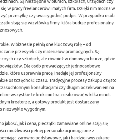
iedzinach. Są niezbędne w biurach, szkołach, urzędach czy
się w pracy freelancerów i małych firm. Dzięki nim można w
zyć przesyłkę czy uwiarygodnić podpis. W przypadku osób
ątki stają się wizytówką firmy, która buduje profesjonalny
biznesowych.
okie. W biznesie pełnią one kluczową rolę – od
aczanie przesyłek czy materiałów promocyjnych. Są
nych czy szkołach, ale również w domowym biurze, gdzie
obowiązków. Dla osób prowadzących jednoosobowe
zie, które usprawnia pracę i nadaje jej profesjonalny
 także oszczędność czasu. Tradycyjne procesy zakupu często
, czasochłonnymi konsultacjami czy długim oczekiwaniem na
line wszystkie te kroki można zrealizować w kilka minut.
dnym kreatorze, a gotowy produkt jest dostarczany
ces niezwykle wygodnym.
 jakość, jak i cena, pieczątki zamawiane online stają się
ści i możliwości pełnej personalizacji mogą one z
ełniając zarówno podstawowe, jak i bardziej wyszukane