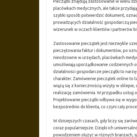
Pieczątki znajdują zastosowanie w wielu dz
placówkach medycznych, ale także przydają 
szybki sposób potwierdzić dokument, oznac
prowadzących działalność gospodarczą piecz
wizerunek w oczach klientów i partnerów 
Zastosowanie pieczątek jest niezwykle szer
pieczętowania faktur i dokumentów, po ozn
nieodzowne w urzędach, placówkach medycz
umożliwiają uporządkowanie codziennych 
działalności gospodarcze pieczątki to narzęd
charakter. Zamówienie pieczątek online to
wiążą się z koniecznością wizyty w sklepie
realizację zamówienia. W przypadku usług on
Projektowanie pieczątki odbywa się w wygo
bezpośrednio do klienta, co czyni cały pro
W dzisiejszych czasach, gdy liczy się zarówno
coraz popularniejsze. Dzięki ich uniwersalno
powodzeniem służyć w różnych branżach, sp