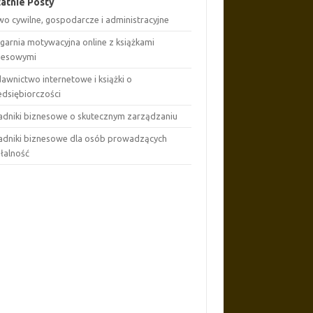
atnie Posty
wo cywilne, gospodarcze i administracyjne
ęgarnia motywacyjna online z książkami
nesowymi
awnictwo internetowe i książki o
edsiębiorczości
adniki biznesowe o skutecznym zarządzaniu
adniki biznesowe dla osób prowadzących
ałalność