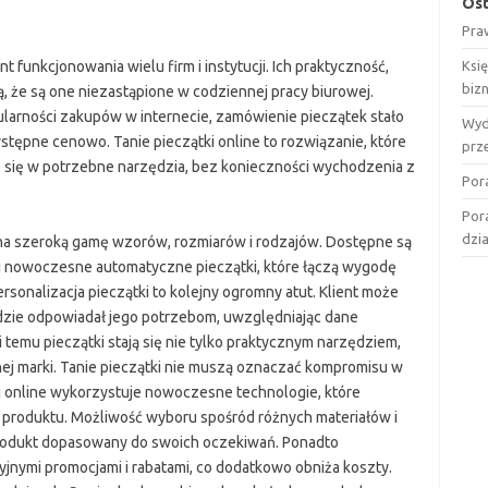
Ost
Pra
t funkcjonowania wielu firm i instytucji. Ich praktyczność,
Ksi
biz
ą, że są one niezastąpione w codziennej pracy biurowej.
pularności zakupów w internecie, zamówienie pieczątek stało
Wyd
ystępne cenowo. Tanie pieczątki online to rozwiązanie, które
prz
 się w potrzebne narzędzia, bez konieczności wychodzenia z
Por
Por
dzi
 na szeroką gamę wzorów, rozmiarów i rodzajów. Dostępne są
i nowoczesne automatyczne pieczątki, które łączą wygodę
sonalizacja pieczątki to kolejny ogromny atut. Klient może
dzie odpowiadał jego potrzebom, uwzględniając dane
i temu pieczątki stają się nie tylko praktycznym narzędziem,
nej marki. Tanie pieczątki nie muszą oznaczać kompromisu w
ugi online wykorzystuje nowoczesne technologie, które
 produktu. Możliwość wyboru spośród różnych materiałów i
rodukt dopasowany do swoich oczekiwań. Ponadto
yjnymi promocjami i rabatami, co dodatkowo obniża koszty.