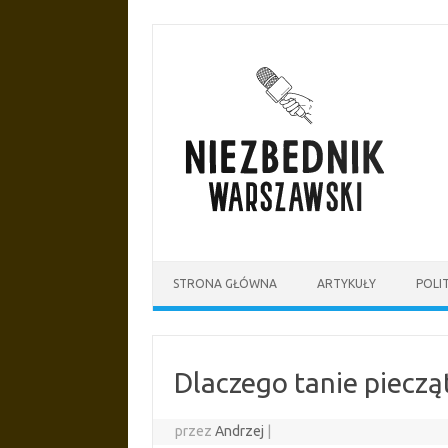
Przejdź
do
treści
STRONA GŁÓWNA
ARTYKUŁY
POLI
Dlaczego tanie pieczą
przez
Andrzej
|