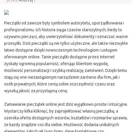
przez
Andrzej
|
Pieczątki od zawsze były symbolem autorytetu, uporządkowania i
profesjonalizmu. Ich historia sięga czasów starożytnych, kiedy to
używano pieczęci, aby uwierzytelniać dokumenty i oznaczać ważne
przesyłki. Dziś pieczątki są nie tylko użyteczne, ale także niezwykle
łatwo dostępne dzięki nowoczesnym technologiom i usługom
oferowanym online. Tanie pieczątki dostępne przez internet
zyskały ogromną popularność, oferując klientom wygodę,
możliwość personalizacji i szybką realizację zamówień. Dzięki temu
stają się one niezastąpionym narzędziem zarówno dla firm, jak i
osób prywatnych, które cenią sobie oszczędność czasu oraz
wysoką jakość za przystępną cenę.
Zamawianie pieczątek online jest dziś wyjątkowo proste i intuicyjne.
Wystarczy kilka kliknięć, by zaprojektować własną pieczątkę, a
szeroka oferta dostępnych wzorów, kształtów i rozmiarów sprawia,
że każdy znajdzie coś dla siebie. Możliwość dodania unikalnych
elementów, takich jak logo firmy, dane kontaktowe czy