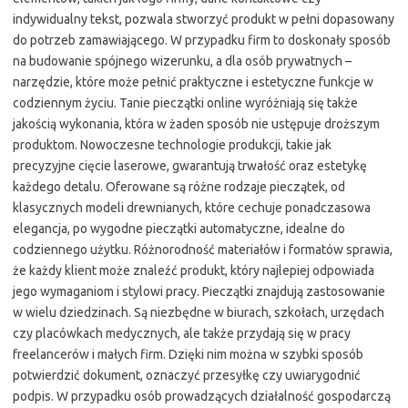
indywidualny tekst, pozwala stworzyć produkt w pełni dopasowany
do potrzeb zamawiającego. W przypadku firm to doskonały sposób
na budowanie spójnego wizerunku, a dla osób prywatnych –
narzędzie, które może pełnić praktyczne i estetyczne funkcje w
codziennym życiu. Tanie pieczątki online wyróżniają się także
jakością wykonania, która w żaden sposób nie ustępuje droższym
produktom. Nowoczesne technologie produkcji, takie jak
precyzyjne cięcie laserowe, gwarantują trwałość oraz estetykę
każdego detalu. Oferowane są różne rodzaje pieczątek, od
klasycznych modeli drewnianych, które cechuje ponadczasowa
elegancja, po wygodne pieczątki automatyczne, idealne do
codziennego użytku. Różnorodność materiałów i formatów sprawia,
że każdy klient może znaleźć produkt, który najlepiej odpowiada
jego wymaganiom i stylowi pracy. Pieczątki znajdują zastosowanie
w wielu dziedzinach. Są niezbędne w biurach, szkołach, urzędach
czy placówkach medycznych, ale także przydają się w pracy
freelancerów i małych firm. Dzięki nim można w szybki sposób
potwierdzić dokument, oznaczyć przesyłkę czy uwiarygodnić
podpis. W przypadku osób prowadzących działalność gospodarczą