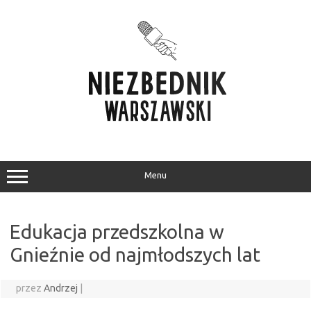
Przejdź
do
treści
Menu
Edukacja przedszkolna w
Gnieźnie od najmłodszych lat
przez
Andrzej
|