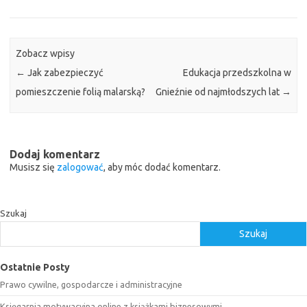
Zobacz wpisy
←
Jak zabezpieczyć
Edukacja przedszkolna w
pomieszczenie folią malarską?
Gnieźnie od najmłodszych lat
→
Dodaj komentarz
Musisz się
zalogować
, aby móc dodać komentarz.
Szukaj
Szukaj
Ostatnie Posty
Prawo cywilne, gospodarcze i administracyjne
Księgarnia motywacyjna online z książkami biznesowymi