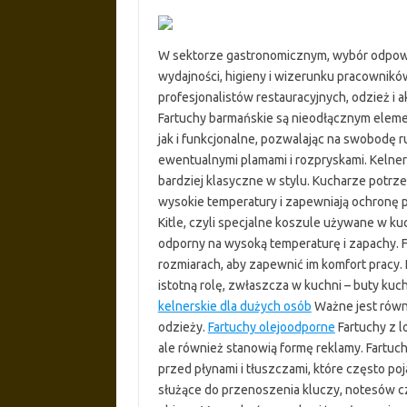
W sektorze gastronomicznym, wybór odpowi
wydajności, higieny i wizerunku pracownikó
profesjonalistów restauracyjnych, odzież i 
Fartuchy barmańskie są nieodłącznym ele
jak i funkcjonalne, pozwalając na swobodę 
ewentualnymi plamami i rozpryskami. Kelners
bardziej klasyczne w stylu. Kucharze potrz
wysokie temperatury i zapewniają ochronę 
Kitle, czyli specjalne koszule używane w ku
odporny na wysoką temperaturę i zapachy. 
rozmiarach, aby zapewnić im komfort pracy
istotną rolę, zwłaszcza w kuchni – buty kuc
kelnerskie dla dużych osób
Ważne jest równi
odzieży.
Fartuchy olejoodporne
Fartuchy z l
ale również stanowią formę reklamy. Fartu
przed płynami i tłuszczami, które często poj
służące do przenoszenia kluczy, notesów 