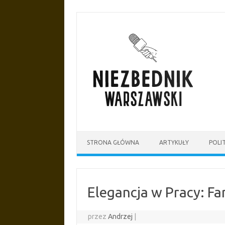
Przejdź
do
treści
STRONA GŁÓWNA
ARTYKUŁY
POLI
Elegancja w Pracy: Fa
przez
Andrzej
|