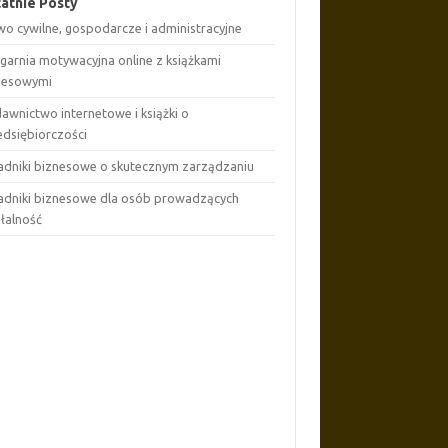
atnie Posty
wo cywilne, gospodarcze i administracyjne
ęgarnia motywacyjna online z książkami
nesowymi
awnictwo internetowe i książki o
edsiębiorczości
adniki biznesowe o skutecznym zarządzaniu
adniki biznesowe dla osób prowadzących
ałalność