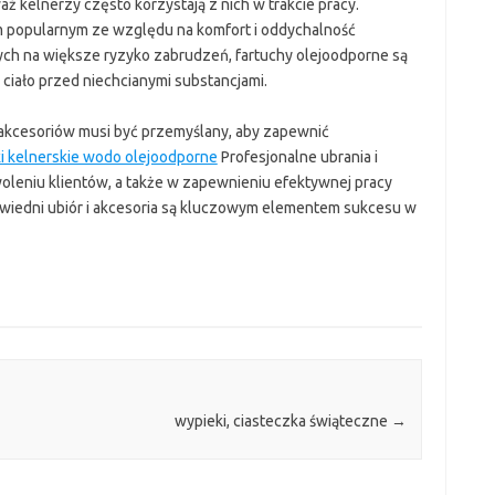
ż kelnerzy często korzystają z nich w trakcie pracy.
m popularnym ze względu na komfort i oddychalność
ych na większe ryzyko zabrudzeń, fartuchy olejoodporne są
 ciało przed niechcianymi substancjami.
 akcesoriów musi być przemyślany, aby zapewnić
i kelnerskie wodo olejoodporne
Profesjonalne ubrania i
oleniu klientów, a także w zapewnieniu efektywnej pracy
owiedni ubiór i akcesoria są kluczowym elementem sukcesu w
wypieki, ciasteczka świąteczne
→