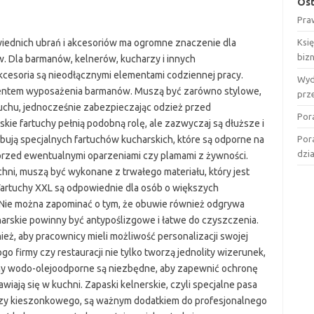
Ost
Pra
ednich ubrań i akcesoriów ma ogromne znaczenie dla
Ksi
biz
w. Dla barmanów, kelnerów, kucharzy i innych
akcesoria są nieodłącznymi elementami codziennej pracy.
Wyd
mentem wyposażenia barmanów. Muszą być zarówno stylowe,
prz
ruchu, jednocześnie zabezpieczając odzież przed
Por
kie fartuchy pełnią podobną rolę, ale zazwyczaj są dłuższe i
ebują specjalnych fartuchów kucharskich, które są odporne na
Por
dzi
przed ewentualnymi oparzeniami czy plamami z żywności.
chni, muszą być wykonane z trwałego materiału, który jest
Fartuchy XXL są odpowiednie dla osób o większych
. Nie można zapominać o tym, że obuwie również odgrywa
harskie powinny być antypoślizgowe i łatwe do czyszczenia.
eż, aby pracownicy mieli możliwość personalizacji swojej
ogo firmy czy restauracji nie tylko tworzą jednolity wizerunek,
chy wodo-olejoodporne są niezbędne, aby zapewnić ochronę
awiają się w kuchni. Zapaski kelnerskie, czyli specjalne pasa
czy kieszonkowego, są ważnym dodatkiem do profesjonalnego