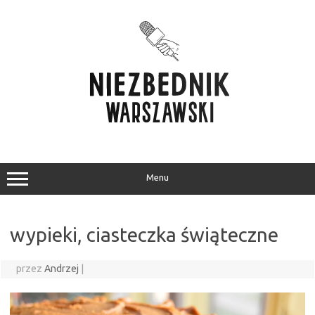
Przejdź
do
treści
Menu
wypieki, ciasteczka świąteczne
przez
Andrzej
|