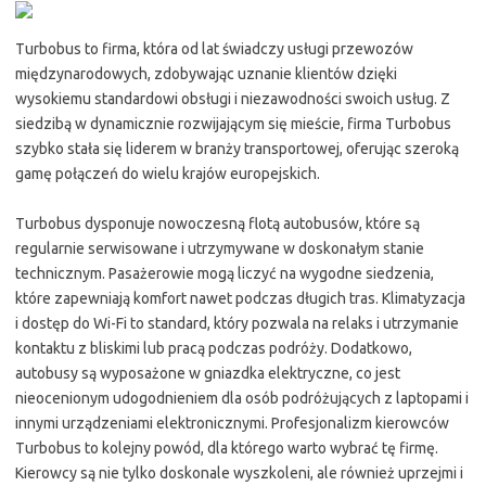
Turbobus to firma, która od lat świadczy usługi przewozów
międzynarodowych, zdobywając uznanie klientów dzięki
wysokiemu standardowi obsługi i niezawodności swoich usług. Z
siedzibą w dynamicznie rozwijającym się mieście, firma Turbobus
szybko stała się liderem w branży transportowej, oferując szeroką
gamę połączeń do wielu krajów europejskich.
Turbobus dysponuje nowoczesną flotą autobusów, które są
regularnie serwisowane i utrzymywane w doskonałym stanie
technicznym. Pasażerowie mogą liczyć na wygodne siedzenia,
które zapewniają komfort nawet podczas długich tras. Klimatyzacja
i dostęp do Wi-Fi to standard, który pozwala na relaks i utrzymanie
kontaktu z bliskimi lub pracą podczas podróży. Dodatkowo,
autobusy są wyposażone w gniazdka elektryczne, co jest
nieocenionym udogodnieniem dla osób podróżujących z laptopami i
innymi urządzeniami elektronicznymi. Profesjonalizm kierowców
Turbobus to kolejny powód, dla którego warto wybrać tę firmę.
Kierowcy są nie tylko doskonale wyszkoleni, ale również uprzejmi i