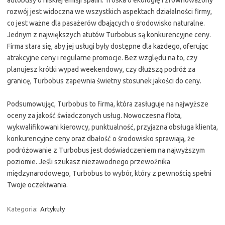
autobusy o niskiej emisji spalin. Troska o ekologię i zrównoważony
rozwój jest widoczna we wszystkich aspektach działalności firmy,
co jest ważne dla pasażerów dbających o środowisko naturalne.
Jednym z największych atutów Turbobus są konkurencyjne ceny.
Firma stara się, aby jej usługi były dostępne dla każdego, oferując
atrakcyjne ceny i regularne promocje. Bez względu na to, czy
planujesz krótki wypad weekendowy, czy dłuższą podróż za
granicę, Turbobus zapewnia świetny stosunek jakości do ceny.
Podsumowując, Turbobus to firma, która zasługuje na najwyższe
oceny za jakość świadczonych usług. Nowoczesna flota,
wykwalifikowani kierowcy, punktualność, przyjazna obsługa klienta,
konkurencyjne ceny oraz dbałość o środowisko sprawiają, że
podróżowanie z Turbobus jest doświadczeniem na najwyższym
poziomie. Jeśli szukasz niezawodnego przewoźnika
międzynarodowego, Turbobus to wybór, który z pewnością spełni
Twoje oczekiwania.
Kategoria:
Artykuły