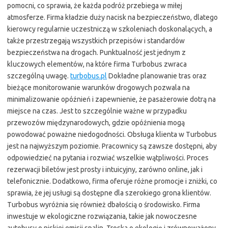
pomocni, co sprawia, że każda podróż przebiega w miłej
atmosferze. Firma kładzie duży nacisk na bezpieczeństwo, dlatego
kierowcy regularnie uczestniczą w szkoleniach doskonalących, a
także przestrzegają wszystkich przepisów i standardów
bezpieczeństwa na drogach. Punktualność jest jednym z
kluczowych elementów, na które firma Turbobus zwraca
szczególną uwagę.
turbobus.pl
Dokładne planowanie tras oraz
bieżące monitorowanie warunków drogowych pozwala na
minimalizowanie opóźnień i zapewnienie, że pasażerowie dotrą na
miejsce na czas. Jest to szczególnie ważne w przypadku
przewozów międzynarodowych, gdzie opóźnienia mogą
powodować poważne niedogodności. Obsługa klienta w Turbobus
jest na najwyższym poziomie. Pracownicy są zawsze dostępni, aby
odpowiedzieć na pytania i rozwiać wszelkie wątpliwości. Proces
rezerwacji biletów jest prosty i intuicyjny, zarówno online, jak i
telefonicznie. Dodatkowo, firma oferuje różne promocje i zniżki, co
sprawia, że jej usługi są dostępne dla szerokiego grona klientów.
Turbobus wyróżnia się również dbałością o środowisko. Firma
inwestuje w ekologiczne rozwiązania, takie jak nowoczesne