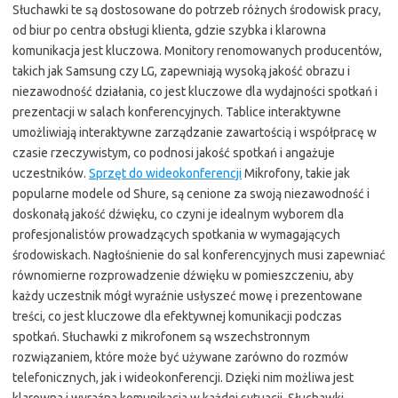
Słuchawki te są dostosowane do potrzeb różnych środowisk pracy,
od biur po centra obsługi klienta, gdzie szybka i klarowna
komunikacja jest kluczowa. Monitory renomowanych producentów,
takich jak Samsung czy LG, zapewniają wysoką jakość obrazu i
niezawodność działania, co jest kluczowe dla wydajności spotkań i
prezentacji w salach konferencyjnych. Tablice interaktywne
umożliwiają interaktywne zarządzanie zawartością i współpracę w
czasie rzeczywistym, co podnosi jakość spotkań i angażuje
uczestników.
Sprzęt do wideokonferencji
Mikrofony, takie jak
popularne modele od Shure, są cenione za swoją niezawodność i
doskonałą jakość dźwięku, co czyni je idealnym wyborem dla
profesjonalistów prowadzących spotkania w wymagających
środowiskach. Nagłośnienie do sal konferencyjnych musi zapewniać
równomierne rozprowadzenie dźwięku w pomieszczeniu, aby
każdy uczestnik mógł wyraźnie usłyszeć mowę i prezentowane
treści, co jest kluczowe dla efektywnej komunikacji podczas
spotkań. Słuchawki z mikrofonem są wszechstronnym
rozwiązaniem, które może być używane zarówno do rozmów
telefonicznych, jak i wideokonferencji. Dzięki nim możliwa jest