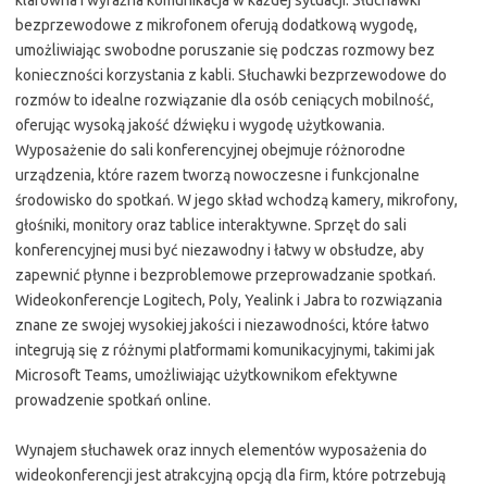
klarowna i wyraźna komunikacja w każdej sytuacji. Słuchawki
bezprzewodowe z mikrofonem oferują dodatkową wygodę,
umożliwiając swobodne poruszanie się podczas rozmowy bez
konieczności korzystania z kabli. Słuchawki bezprzewodowe do
rozmów to idealne rozwiązanie dla osób ceniących mobilność,
oferując wysoką jakość dźwięku i wygodę użytkowania.
Wyposażenie do sali konferencyjnej obejmuje różnorodne
urządzenia, które razem tworzą nowoczesne i funkcjonalne
środowisko do spotkań. W jego skład wchodzą kamery, mikrofony,
głośniki, monitory oraz tablice interaktywne. Sprzęt do sali
konferencyjnej musi być niezawodny i łatwy w obsłudze, aby
zapewnić płynne i bezproblemowe przeprowadzanie spotkań.
Wideokonferencje Logitech, Poly, Yealink i Jabra to rozwiązania
znane ze swojej wysokiej jakości i niezawodności, które łatwo
integrują się z różnymi platformami komunikacyjnymi, takimi jak
Microsoft Teams, umożliwiając użytkownikom efektywne
prowadzenie spotkań online.
Wynajem słuchawek oraz innych elementów wyposażenia do
wideokonferencji jest atrakcyjną opcją dla firm, które potrzebują