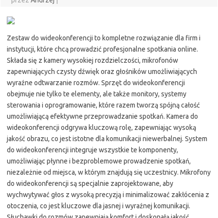
przez
Andrzej
|
Zestaw do wideokonferencji to kompletne rozwiązanie dla firm i
instytucji, które chcą prowadzić profesjonalne spotkania online.
Składa się z kamery wysokiej rozdzielczości, mikrofonów
zapewniających czysty dźwięk oraz głośników umożliwiających
wyraźne odtwarzanie rozmów. Sprzęt do wideokonferencji
obejmuje nie tylko te elementy, ale także monitory, systemy
sterowania i oprogramowanie, które razem tworzą spójną całość
umożliwiającą efektywne przeprowadzanie spotkań. Kamera do
wideokonferencji odgrywa kluczową rolę, zapewniając wysoką
jakość obrazu, co jest istotne dla komunikacji niewerbalnej. System
do wideokonferencji integruje wszystkie te komponenty,
umożliwiając płynne i bezproblemowe prowadzenie spotkań,
niezależnie od miejsca, w którym znajdują się uczestnicy. Mikrofony
do wideokonferencji są specjalnie zaprojektowane, aby
wychwytywać głos z wysoką precyzją i minimalizować zakłócenia z
otoczenia, co jest kluczowe dla jasnej i wyraźnej komunikacji.
Słuchawki do rozmów zapewniają komfort i doskonałą jakość