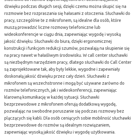
dźwięku podczas długich sesji, dzięki czemu można skupić się na
rozmowie bez rozpraszania się hałasami z otoczenia. Słuchawki do
pracy, szczególnie te z mikrofonem, są idealne dla osób, które
muszą prowadzić liczne rozmowy telefoniczne lub
wideokonferencje w ciągu dnia, zapewniając wygodę i wysoką
jakość dźwięku. Słuchawki do biura, dzięki ergonomicznej
konstrukcji i funkcjom redukcji szumów, pozwalają na skupienie się
na pracy nawet w hałaśliwym środowisku. W call center słuchawki
są niezbędnym narzędziem pracy, dlatego słuchawki do Call Center
są zaprojektowane tak, aby były lekkie, wygodne i zapewniały
doskonałą jakość dźwięku przez cały dzień. Słuchawki z
mikrofonem są wszechstronne i mogą być używane zarówno do
rozmów telefonicznych, jak i wideokonferencji, zapewniając
klarowną komunikację w każdej sytuacji. Słuchawki
bezprzewodowe z mikrofonem oferują dodatkową wygodę,
pozwalając na swobodne poruszanie się podczas rozmowy bez
plączących się kabli. Dla osób ceniących sobie mobilność słuchawki
bezprzewodowe do rozmów są idealnym rozwiązaniem,
zapewniając wysoką jakość dźwięku i wygodę użytkowania.