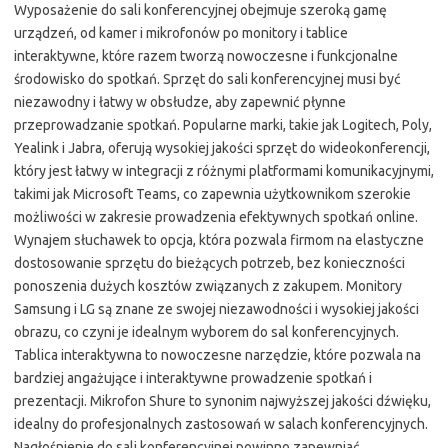
Wyposażenie do sali konferencyjnej obejmuje szeroką gamę
urządzeń, od kamer i mikrofonów po monitory i tablice
interaktywne, które razem tworzą nowoczesne i funkcjonalne
środowisko do spotkań. Sprzęt do sali konferencyjnej musi być
niezawodny i łatwy w obsłudze, aby zapewnić płynne
przeprowadzanie spotkań. Popularne marki, takie jak Logitech, Poly,
Yealink i Jabra, oferują wysokiej jakości sprzęt do wideokonferencji,
który jest łatwy w integracji z różnymi platformami komunikacyjnymi,
takimi jak Microsoft Teams, co zapewnia użytkownikom szerokie
możliwości w zakresie prowadzenia efektywnych spotkań online.
Wynajem słuchawek to opcja, która pozwala firmom na elastyczne
dostosowanie sprzętu do bieżących potrzeb, bez konieczności
ponoszenia dużych kosztów związanych z zakupem. Monitory
Samsung i LG są znane ze swojej niezawodności i wysokiej jakości
obrazu, co czyni je idealnym wyborem do sal konferencyjnych.
Tablica interaktywna to nowoczesne narzędzie, które pozwala na
bardziej angażujące i interaktywne prowadzenie spotkań i
prezentacji. Mikrofon Shure to synonim najwyższej jakości dźwięku,
idealny do profesjonalnych zastosowań w salach konferencyjnych.
Nagłośnienie do sali konferencyjnej powinno zapewniać