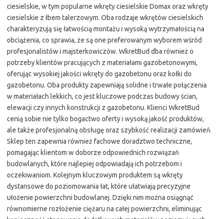
ciesielskie, w tym popularne wkręty ciesielskie Domax oraz wkręty
ciesielskie z łbem talerzowym. Oba rodzaje wkrętów ciesielskich
charakteryzują się łatwością montażu i wysoką wytrzymałością na
obciążenia, co sprawia, że są one preferowanym wyborem wśród
profesjonalistów i majsterkowiczów. WkretBud dba również o
potrzeby klientów pracujących z materiałami gazobetonowymi,
oferując wysokiej jakości wkręty do gazobetonu oraz kołki do
gazobetonu. Oba produkty zapewniają solidne i trwałe połączenia
w materiałach lekkich, co jest kluczowe podczas budowy ścian,
elewacji czy innych konstrukcji z gazobetonu. Klienci WkretBud
cenią sobie nie tylko bogactwo oferty i wysoką jakość produktów,
ale także profesjonalną obsługę oraz szybkość realizacji zamówień.
Sklep ten zapewnia również fachowe doradztwo techniczne,
pomagając klientom w doborze odpowiednich rozwiązań
budowlanych, które najlepiej odpowiadają ich potrzebom i
oczekiwaniom. Kolejnym kluczowym produktem są wkręty
dystansowe do poziomowania łat, które ułatwiają precyzyjne
ułożenie powierzchni budowlanej. Dzięki nim można osiągnąć
równomierne rozłożenie ciężaru na całej powierzchni, eliminując