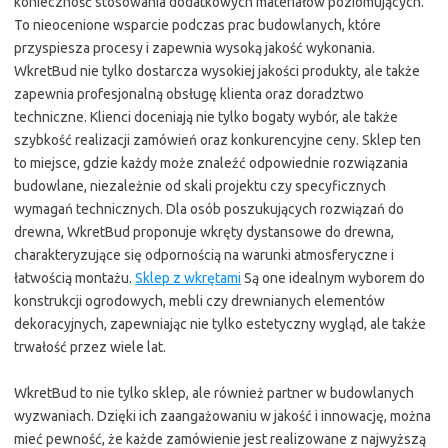
konieczność stosowania dodatkowych materiałów poziomujących.
To nieocenione wsparcie podczas prac budowlanych, które
przyspiesza procesy i zapewnia wysoką jakość wykonania.
WkretBud nie tylko dostarcza wysokiej jakości produkty, ale także
zapewnia profesjonalną obsługę klienta oraz doradztwo
techniczne. Klienci doceniają nie tylko bogaty wybór, ale także
szybkość realizacji zamówień oraz konkurencyjne ceny. Sklep ten
to miejsce, gdzie każdy może znaleźć odpowiednie rozwiązania
budowlane, niezależnie od skali projektu czy specyficznych
wymagań technicznych. Dla osób poszukujących rozwiązań do
drewna, WkretBud proponuje wkręty dystansowe do drewna,
charakteryzujące się odpornością na warunki atmosferyczne i
łatwością montażu.
Sklep z wkrętami
Są one idealnym wyborem do
konstrukcji ogrodowych, mebli czy drewnianych elementów
dekoracyjnych, zapewniając nie tylko estetyczny wygląd, ale także
trwałość przez wiele lat.
WkretBud to nie tylko sklep, ale również partner w budowlanych
wyzwaniach. Dzięki ich zaangażowaniu w jakość i innowację, można
mieć pewność, że każde zamówienie jest realizowane z najwyższą