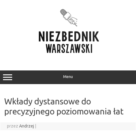
Przejdź
do
treści
Menu
Wkłady dystansowe do
precyzyjnego poziomowania łat
przez
Andrzej
|