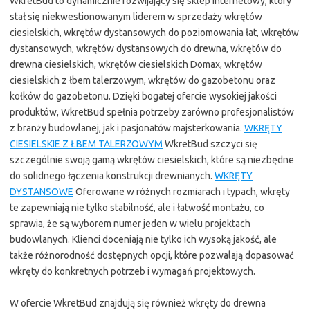
WkretBud to dynamicznie rozwijający się sklep internetowy, który
stał się niekwestionowanym liderem w sprzedaży wkrętów
ciesielskich, wkrętów dystansowych do poziomowania łat, wkrętów
dystansowych, wkrętów dystansowych do drewna, wkrętów do
drewna ciesielskich, wkrętów ciesielskich Domax, wkrętów
ciesielskich z łbem talerzowym, wkrętów do gazobetonu oraz
kołków do gazobetonu. Dzięki bogatej ofercie wysokiej jakości
produktów, WkretBud spełnia potrzeby zarówno profesjonalistów
z branży budowlanej, jak i pasjonatów majsterkowania.
WKRĘTY
CIESIELSKIE Z ŁBEM TALERZOWYM
WkretBud szczyci się
szczególnie swoją gamą wkrętów ciesielskich, które są niezbędne
do solidnego łączenia konstrukcji drewnianych.
WKRĘTY
DYSTANSOWE
Oferowane w różnych rozmiarach i typach, wkręty
te zapewniają nie tylko stabilność, ale i łatwość montażu, co
sprawia, że są wyborem numer jeden w wielu projektach
budowlanych. Klienci doceniają nie tylko ich wysoką jakość, ale
także różnorodność dostępnych opcji, które pozwalają dopasować
wkręty do konkretnych potrzeb i wymagań projektowych.
W ofercie WkretBud znajdują się również wkręty do drewna