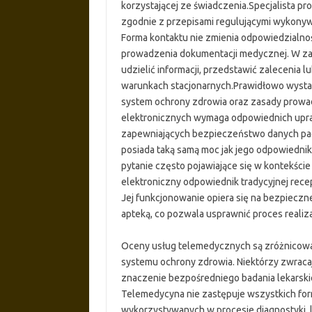
korzystającej ze świadczenia.Specjalista p
zgodnie z przepisami regulującymi wykon
Forma kontaktu nie zmienia odpowiedzialnoś
prowadzenia dokumentacji medycznej. W za
udzielić informacji, przedstawić zalecenia
warunkach stacjonarnych.Prawidłowo wystaw
system ochrony zdrowia oraz zasady prow
elektronicznych wymaga odpowiednich up
zapewniających bezpieczeństwo danych pac
posiada taką samą moc jak jego odpowiednik
pytanie często pojawiające się w kontekście
elektroniczny odpowiednik tradycyjnej rece
Jej funkcjonowanie opiera się na bezpieczn
apteką, co pozwala usprawnić proces realiz
Oceny usług telemedycznych są zróżnicowa
systemu ochrony zdrowia. Niektórzy zwracaj
znaczenie bezpośredniego badania lekarski
Telemedycyna nie zastępuje wszystkich form
wykorzystywanych w procesie diagnostyki, 