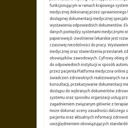
funkcjonującym w ramach krajowego system
medycznej dokonanej przez uprawnionego le
dostępnej dokumentacji medycznej specjalis
wystawienia odpowiednich dokumentów. Ele
danych pomiędzy systemami medycznymi ora
papierowej.E-zwolnienie lekarskie jest ro
czasowej niezdolności do pracy. Wystawie
medycznej oraz stwierdzenia przesłanek z
obowiązków zawodowych. Cyfrowy obieg do
do odpowiednich instytucji w sposób autom
przez pacjenta.Platforma medyczna online p
świadczeń zdrowotnych realizowanych na od
konsultacji, przekazywanie dokumentacji me
dostępu do wybranych dokumentów zdrowotn
systemu oraz sposobu organizacji usług prz
zagadnieniem związanym głównie z terapia
może dokonać oceny zasadności dalszego st
pacjenta oraz aktualnych informacji zdrowo
uwzględnieniem obowiązujących standardó