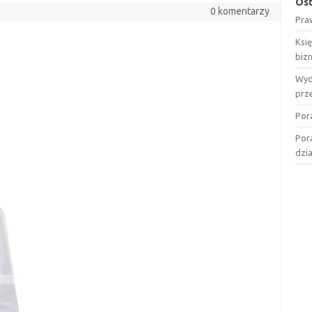
Ost
0 komentarzy
Pra
Ksi
biz
Wyd
prz
Por
Por
dzi