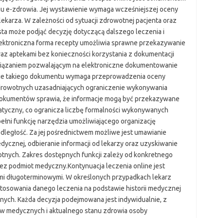
u e-zdrowia. Jej wystawienie wymaga wcześniejszej oceny
karza. W zależności od sytuacji zdrowotnej pacjenta oraz
ta może podjąć decyzję dotyczącą dalszego leczenia i
ktroniczna forma recepty umożliwia sprawne przekazywanie
z aptekami bez konieczności korzystania z dokumentacji
związaniem pozwalającym na elektroniczne dokumentowanie
nie takiego dokumentu wymaga przeprowadzenia oceny
drowotnych uzasadniających ograniczenie wykonywania
kumentów sprawia, że informacje mogą być przekazywane
atyczny, co ogranicza liczbę formalności wykonywanych
ełni funkcję narzędzia umożliwiającego organizację
ległość. Za jej pośrednictwem możliwe jest umawianie
dycznej, odbieranie informacji od lekarzy oraz uzyskiwanie
ych. Zakres dostępnych funkcji zależy od konkretnego
ez podmiot medyczny.Kontynuacja leczenia online jest
mi długoterminowymi. W określonych przypadkach lekarz
osowania danego leczenia na podstawie historii medycznej
tnych. Każda decyzja podejmowana jest indywidualnie, z
w medycznych i aktualnego stanu zdrowia osoby