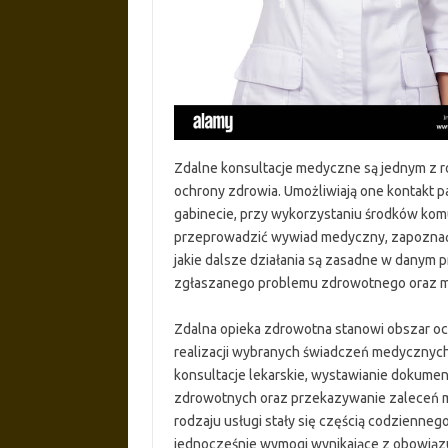
Zdalne konsultacje medyczne są jednym z 
ochrony zdrowia. Umożliwiają one kontakt p
gabinecie, przy wykorzystaniu środków komun
przeprowadzić wywiad medyczny, zapoznać 
jakie dalsze działania są zasadne w danym 
zgłaszanego problemu zdrowotnego oraz moż
Zdalna opieka zdrowotna stanowi obszar o
realizacji wybranych świadczeń medycznyc
konsultacje lekarskie, wystawianie dokum
zdrowotnych oraz przekazywanie zaleceń me
rodzaju usługi stały się częścią codzienn
jednocześnie wymogi wynikające z obowiązu