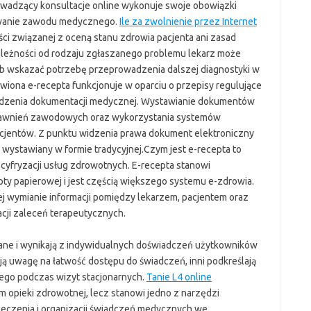
rowadzący konsultacje online wykonuje swoje obowiązki
ywanie zawodu medycznego.
Ile za zwolnienie przez Internet
ci związanej z oceną stanu zdrowia pacjenta ani zasad
leżności od rodzaju zgłaszanego problemu lekarz może
 lub wskazać potrzebę przeprowadzenia dalszej diagnostyki w
iona e-recepta funkcjonuje w oparciu o przepisy regulujące
adzenia dokumentacji medycznej. Wystawianie dokumentów
rawnień zawodowych oraz wykorzystania systemów
jentów. Z punktu widzenia prawa dokument elektroniczny
 wystawiany w formie tradycyjnej.Czym jest e-recepta to
 cyfryzacji usług zdrowotnych. E-recepta stanowi
pty papierowej i jest częścią większego systemu e-zdrowia.
ej wymianie informacji pomiędzy lekarzem, pacjentem oraz
acji zaleceń terapeutycznych.
ne i wynikają z indywidualnych doświadczeń użytkowników
ą uwagę na łatwość dostępu do świadczeń, inni podkreślają
ego podczas wizyt stacjonarnych.
Tanie L4 online
 opieki zdrowotnej, lecz stanowi jedno z narzędzi
leczenia i organizacji świadczeń medycznych we