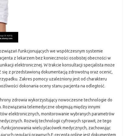
rozwiązań funkcjonujących we współczesnym systemie
acjenta z lekarzem bez konieczności osobistej obecności w
ikacji elektronicznej. W trakcie konsultacji specjalista może
się z przedstawioną dokumentacją zdrowotną oraz ocenić,
przypadku. Zakres pomocy uzależniony jest od charakteru
liwości dokonania oceny stanu pacjenta na odległość.
chrony zdrowia wykorzystujący nowoczesne technologie do
h. Rozwiązania telemedyczne obejmują między innymi
entów elektronicznych, monitorowanie wybranych parametrów
dycznych. Rozwój technologii cyfrowych sprawił, że tego
ego funkcjonowania wielu placówek medycznych, zachowując
jących regulacji prawnych.E-recepta online jest dokumentem