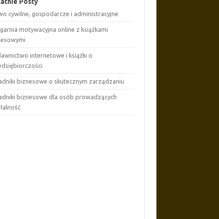
atnie Posty
wo cywilne, gospodarcze i administracyjne
ęgarnia motywacyjna online z książkami
nesowymi
awnictwo internetowe i książki o
edsiębiorczości
adniki biznesowe o skutecznym zarządzaniu
adniki biznesowe dla osób prowadzących
ałalność