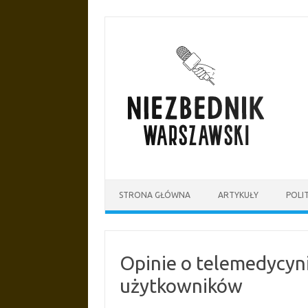
Przejdź
do
treści
STRONA GŁÓWNA
ARTYKUŁY
POLI
Opinie o telemedycyni
użytkowników