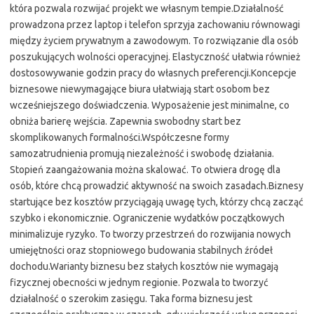
która pozwala rozwijać projekt we własnym tempie.Działalność
prowadzona przez laptop i telefon sprzyja zachowaniu równowagi
między życiem prywatnym a zawodowym. To rozwiązanie dla osób
poszukujących wolności operacyjnej. Elastyczność ułatwia również
dostosowywanie godzin pracy do własnych preferencji.Koncepcje
biznesowe niewymagające biura ułatwiają start osobom bez
wcześniejszego doświadczenia. Wyposażenie jest minimalne, co
obniża barierę wejścia. Zapewnia swobodny start bez
skomplikowanych formalności.Współczesne formy
samozatrudnienia promują niezależność i swobodę działania.
Stopień zaangażowania można skalować. To otwiera drogę dla
osób, które chcą prowadzić aktywność na swoich zasadach.Biznesy
startujące bez kosztów przyciągają uwagę tych, którzy chcą zacząć
szybko i ekonomicznie. Ograniczenie wydatków początkowych
minimalizuje ryzyko. To tworzy przestrzeń do rozwijania nowych
umiejętności oraz stopniowego budowania stabilnych źródeł
dochodu.Warianty biznesu bez stałych kosztów nie wymagają
fizycznej obecności w jednym regionie. Pozwala to tworzyć
działalność o szerokim zasięgu. Taka forma biznesu jest