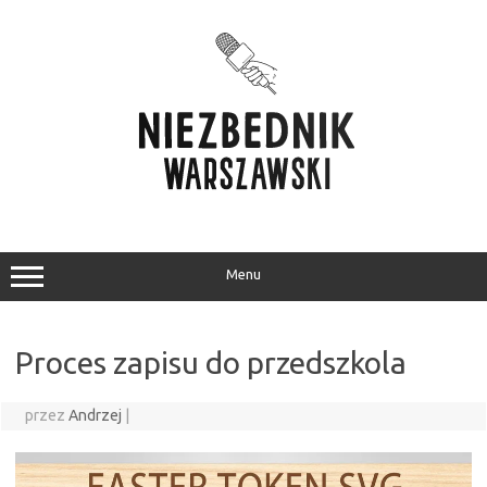
Przejdź
do
treści
Menu
Proces zapisu do przedszkola
przez
Andrzej
|