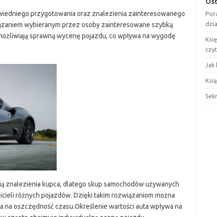
Ost
edniego przygotowania oraz znalezienia zainteresowanego
Por
dzi
wiązaniem wybieranym przez osoby zainteresowane szybką
możliwiają sprawną wycenę pojazdu, co wpływa na wygodę
Ksi
czy
Jak 
Ksią
Sek
cią znalezienia kupca, dlatego skup samochodów używanych
icieli różnych pojazdów. Dzięki takim rozwiązaniom można
a na oszczędność czasu.Określenie wartości auta wpływa na