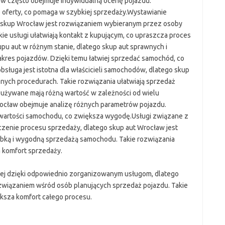
ław często obejmuje indywidualną ocenę pojazdu.
 oferty, co pomaga w szybkiej sprzedaży.Wystawianie
 skup Wrocław jest rozwiązaniem wybieranym przez osoby
akie usługi ułatwiają kontakt z kupującym, co upraszcza proces
pu aut w różnym stanie, dlatego skup aut sprawnych i
res pojazdów. Dzięki temu łatwiej sprzedać samochód, co
sługa jest istotna dla właścicieli samochodów, dlatego skup
nych procedurach. Takie rozwiązania ułatwiają sprzedaż
żywane mają różną wartość w zależności od wielu
ocław obejmuje analizę różnych parametrów pojazdu.
wartości samochodu, co zwiększa wygodę.Usługi związane z
enie procesu sprzedaży, dlatego skup aut Wrocław jest
bką i wygodną sprzedażą samochodu. Takie rozwiązania
a komfort sprzedaży.
ej dzięki odpowiednio zorganizowanym usługom, dlatego
wiązaniem wśród osób planujących sprzedaż pojazdu. Takie
ksza komfort całego procesu.