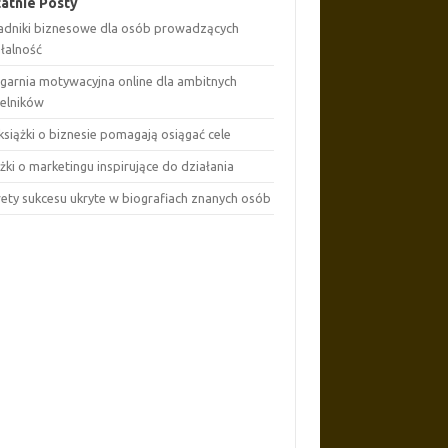
atnie Posty
adniki biznesowe dla osób prowadzących
ałalność
ęgarnia motywacyjna online dla ambitnych
telników
książki o biznesie pomagają osiągać cele
żki o marketingu inspirujące do działania
rety sukcesu ukryte w biografiach znanych osób