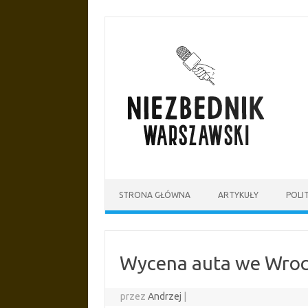
Przejdź
do
treści
STRONA GŁÓWNA
ARTYKUŁY
POLI
Wycena auta we Wroc
przez
Andrzej
|